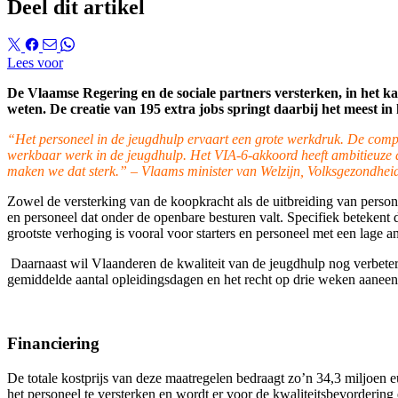
Deel dit artikel
Lees voor
De Vlaamse Regering en de sociale partners versterken, in het k
weten. De creatie van 195 extra jobs springt daarbij het meest i
“Het personeel in de jeugdhulp ervaart een grote werkdruk. De comp
werkbaar werk in de jeugdhulp. Het VIA-6-akkoord heeft ambitieuze d
maken we dat sterk.” – Vlaams minister van Welzijn, Volksgezondhei
Zowel de versterking van de koopkracht als de uitbreiding van pers
en personeel dat onder de openbare besturen valt. Specifiek betek
grootste verhoging is vooral voor starters en personeel met een lage a
Daarnaast wil Vlaanderen de kwaliteit van de jeugdhulp nog verbeter
gemiddelde aantal opleidingsdagen en het recht op drie weken aaneen
Financiering
De totale kostprijs van deze maatregelen bedraagt zo’n 34,3 miljoen 
het personeel te versterken en wordt er voor de kwaliteitsbevordering