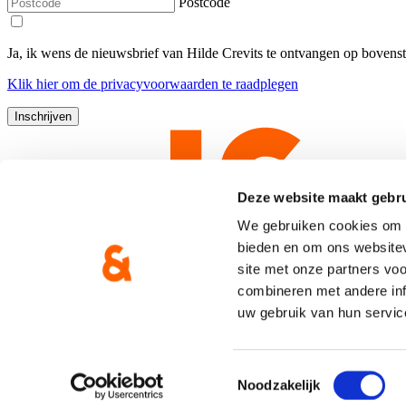
Postcode
Ja, ik wens de nieuwsbrief van Hilde Crevits te ontvangen op bovens
Klik
hier
om de privacyvoorwaarden te raadplegen
Deze website maakt gebru
We gebruiken cookies om c
bieden en om ons websitev
site met onze partners vo
combineren met andere inf
uw gebruik van hun servic
Copyright © CD&V
Privacyverklaring
|
Cookie verklaring
Toestemmingsselectie
Noodzakelijk
Gemaakt door
Brand Response
met
NationBuilder