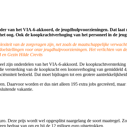
ader van het VIA-6-akkoord, de jeugdhulpvoorzieningen. Dat laat 
n het oog. Ook de koopkrachtverhoging van het personeel in de jeug
lexiteit van de zorgvragen zijn, net zoals de maatschappelijke verwa
oelstellingen voor onze jeugdhulpvoorzieningen. Het verlichten van de 
d en Gezin Hilde Crevits
oneel zijn onderdelen van het VIA-6-akkoord. De koopkrachtversterkin
ent die versterking van de koopkracht een loonsverhoging van gemidd
nciënniteit bedoeld. Dat moet bijdragen tot een grotere aantrekkelijkhei
en. Daarvoor worden er dus niet alleen 195 extra jobs gecreëerd, maar
sluitende vakantie.
euro. Deze prijs wordt wel opgesplitst naargelang de soort maatregel.
 een bedrag van om en bij de 12 miljoen euro uitgetrokken.