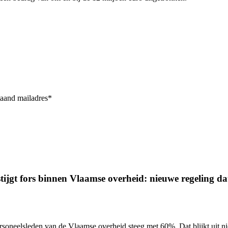
taand mailadres*
ijgt fors binnen Vlaamse overheid: nieuwe regeling dat 
ersoneelsleden van de Vlaamse overheid
steeg met 60%.
Dat blijkt uit 