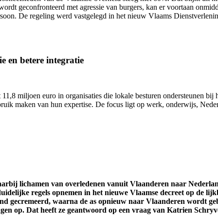
wordt geconfronteerd met agressie van burgers, kan er voortaan onmidd
ersoon. De regeling werd vastgelegd in het nieuw Vlaams Dienstverlen
e en betere integratie
11,8 miljoen euro in organisaties die lokale besturen ondersteunen bij h
uik maken van hun expertise. De focus ligt op werk, onderwijs, Nederl
waarbij lichamen van overledenen vanuit Vlaanderen naar Nederl
uidelijke regels opnemen in het nieuwe Vlaamse decreet op de lijk
and gecremeerd, waarna de as opnieuw naar Vlaanderen wordt gebr
ragen op. Dat heeft ze geantwoord op een vraag van Katrien Schryv