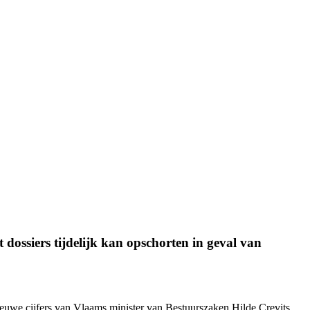
dossiers tijdelijk kan opschorten in geval van
nieuwe cijfers van Vlaams minister van Bestuurszaken Hilde Crevits.