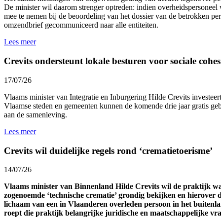
De minister wil daarom strenger optreden: indien overheidspersoneel 
mee te nemen bij de beoordeling van het dossier van de betrokken p
omzendbrief gecommuniceerd naar alle entiteiten.
Lees meer
Crevits ondersteunt lokale besturen voor sociale cohesi
17/07/26
Vlaams minister van Integratie en Inburgering Hilde Crevits investeert 
Vlaamse steden en gemeenten kunnen de komende drie jaar gratis gebr
aan de samenleving.
Lees meer
Crevits wil duidelijke regels rond ‘crematietoerisme’
14/07/26
Vlaams minister van Binnenland Hilde Crevits wil de praktijk 
zogenoemde ‘technische crematie’ grondig bekijken en hierover d
lichaam van een in Vlaanderen overleden persoon in het buitenl
roept die praktijk belangrijke juridische en maatschappelijke v