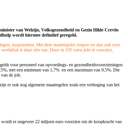
minister van Welzijn, Volksgezondheid en Gezin Hilde Crevits
dhulp wordt hiermee definitief geregeld.
chtingen, toegenomen. Met deze maatregelen zorgen we dan ook voor
werkdruk is daar één van. Door in 195 extra jobs te voorzien,
g geldt voor personeel van opvoedings- en gezondheidsvoorzieningen
eld 4,5%, met een minimum van 1,7% en een maximum van 9,5%. Die
d van de job.
 zijn er ook nog algemene maatregelen zoals een verhoging van het
 Zo wordt er ongeveer 22 miljoen euro voorzien om de koopkracht van