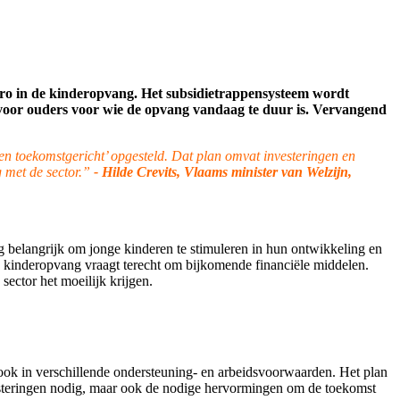
uro in de kinderopvang. Het subsidietrappensysteem wordt
 voor ouders voor wie de opvang vandaag te duur is. Vervangend
n toekomstgericht’ opgesteld. Dat plan omvat investeringen en
 met de sector.”
- Hilde Crevits, Vlaams minister van Welzijn,
g belangrijk om jonge kinderen te stimuleren in hun ontwikkeling en
de kinderopvang vraagt terecht om bijkomende financiële middelen.
e sector het moeilijk krijgen.
 ook in verschillende ondersteuning- en arbeidsvoorwaarden. Het plan
vesteringen nodig, maar ook de nodige hervormingen om de toekomst