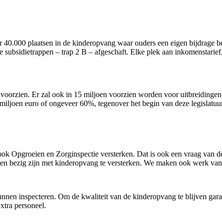
er 40.000 plaatsen in de kinderopvang waar ouders een eigen bijdrage be
e subsidietrappen – trap 2 B – afgeschaft. Elke plek aan inkomenstarie
rzien. Er zal ook in 15 miljoen voorzien worden voor uitbreidingen. Te
iljoen euro of ongeveer 60%, tegenover het begin van deze legislatuu
 ook Opgroeien en Zorginspectie versterken. Dat is ook een vraag van d
ien bezig zijn met kinderopvang te versterken. We maken ook werk van
nnen inspecteren. Om de kwaliteit van de kinderopvang te blijven gara
extra personeel.