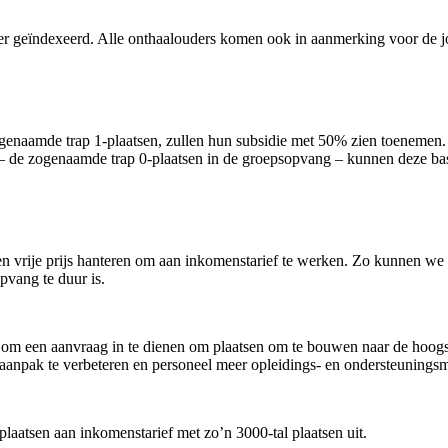
er geïndexeerd. Alle onthaalouders komen ook in aanmerking voor de 
ogenaamde trap 1-plaatsen, zullen hun subsidie met 50% zien toenemen. 
e – de zogenaamde trap 0-plaatsen in de groepsopvang – kunnen deze b
n vrije prijs hanteren om aan inkomenstarief te werken. Zo kunnen we 
opvang te duur is.
d om een aanvraag in te dienen om plaatsen om te bouwen naar de hoogs
 aanpak te verbeteren en personeel meer opleidings- en ondersteuning
laatsen aan inkomenstarief met zo’n 3000-tal plaatsen uit.