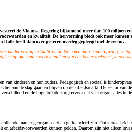
investeert de Vlaamse Regering bijkomend meer dan 100 miljoen e
dsvoorwaarden en kwaliteit. De hervorming biedt ook meer kansen
Dalle heeft daarover gisteren overleg gepleegd met de sector.
e kinderopvang en Audit Vlaanderen een plan ‘kinderopvang, veilig e
lijke stap om samen werk te maken van een betere toekomst, in overleg
even van kinderen en hun ouders. Pedagogisch en sociaal is kinderopvan
actief aan de slag gaan en blijven op de arbeidsmarkt. De sector van 
verschillend en de hoge inflatie zorgt ervoor dat veel organisaties in d
schillende manier georganiseerd en gefinancierd zijn. Dat vertaalt zich
iteit en arbeidsvoorwaarden kunnen gelden. Daarom zijn niet alleen in