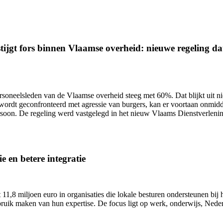
ijgt fors binnen Vlaamse overheid: nieuwe regeling dat 
ersoneelsleden van de Vlaamse overheid
steeg met 60%.
Dat blijkt uit 
wordt geconfronteerd met agressie van burgers, kan er voortaan onmidd
ersoon. De regeling werd vastgelegd in het nieuw Vlaams Dienstverlen
e en betere integratie
11,8 miljoen euro in organisaties die lokale besturen ondersteunen bij h
uik maken van hun expertise. De focus ligt op werk, onderwijs, Nederl