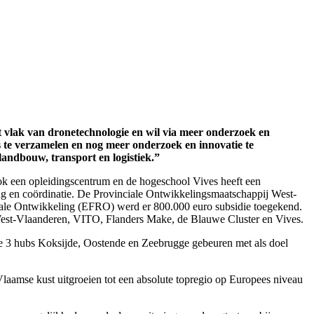
t vlak van dronetechnologie en wil via meer onderzoek en
s te verzamelen en nog meer onderzoek en innovatie te
landbouw, transport en logistiek.”
 ook een opleidingscentrum en de hogeschool Vives heeft een
g en coördinatie. De Provinciale Ontwikkelingsmaatschappij West-
onale Ontwikkeling (EFRO) werd er 800.000 euro subsidie toegekend.
West-Vlaanderen, VITO, Flanders Make, de Blauwe Cluster en Vives.
 de 3 hubs Koksijde, Oostende en Zeebrugge gebeuren met als doel
amse kust uitgroeien tot een absolute topregio op Europees niveau