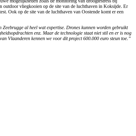
euwe mogelijkheden zoals de monitoring van droogtestress bij
 outdoor vliegkooien op de site van de luchthaven in Koksijde. Er
test. Ook op de site van de luchthaven van Oostende komt er een
en Zeebrugge al heel wat expertise. Drones kunnen worden gebruikt
heidsopdrachten enz. Maar de technologie staat niet stil en er is nog
van Vlaanderen kennen we voor dit project 600.000 euro steun toe.”