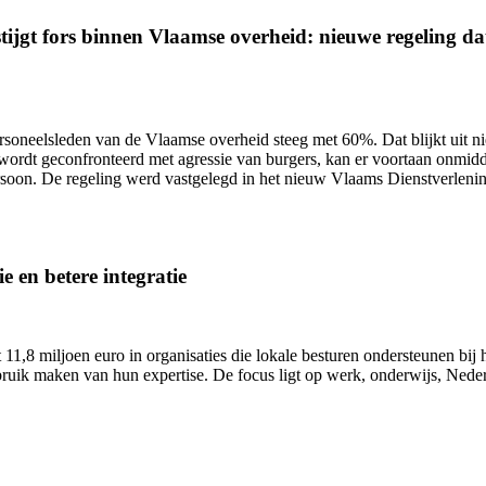
ijgt fors binnen Vlaamse overheid: nieuwe regeling dat 
ersoneelsleden van de Vlaamse overheid
steeg met 60%.
Dat blijkt uit 
wordt geconfronteerd met agressie van burgers, kan er voortaan onmidd
ersoon. De regeling werd vastgelegd in het nieuw Vlaams Dienstverlen
e en betere integratie
11,8 miljoen euro in organisaties die lokale besturen ondersteunen bij h
uik maken van hun expertise. De focus ligt op werk, onderwijs, Nederl