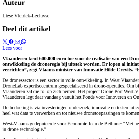
Auteur
Liese Vleirick-Lecluyse
Deel dit artikel
Lees voor
Vlaanderen kent 600.000 euro toe voor de realisatie van een Dr
ontwikkeling de droneregio bij uitstek worden. Er lopen al initi
verrichten”, zegt Vlaams minister van Innovatie Hilde Crevits. “
De dronessector is een sector in volle ontwikkeling. In West-Vlaande
DroneLab expertisecentrum gespecialiseerd in drone-operaties. Om b
Vlaanderen zal die rol op zich nemen. Het project Drone Port West-
Vlaanderen legt daar vandaag vanuit het Fonds voor Innoveren en O
De bedoeling is via investeringen onderzoek, innovatie en testen to
heel wat data te verwerken en tot nieuwe dronetoepassingen te komen
West-Vlaams gedeputeerde voor Economie Jean de Bethune: “Met het p
in drone-technologie.”