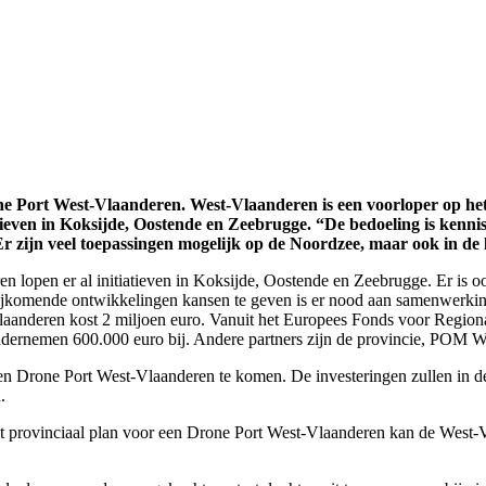
one Port West-Vlaanderen. West-Vlaanderen is een voorloper op he
atieven in Koksijde, Oostende en Zeebrugge. “De bedoeling is kenni
Er zijn veel toepassingen mogelijk op de Noordzee, maar ook in de 
ren lopen er al initiatieven in Koksijde, Oostende en Zeebrugge. Er is
ijkomende ontwikkelingen kansen te geven is er nood aan samenwerkin
Vlaanderen kost 2 miljoen euro. Vanuit het Europees Fonds voor Regi
ndernemen 600.000 euro bij. Andere partners zijn de provincie, POM 
t een Drone Port West-Vlaanderen te komen. De investeringen zullen in
.
rovinciaal plan voor een Drone Port West-Vlaanderen kan de West-Vla