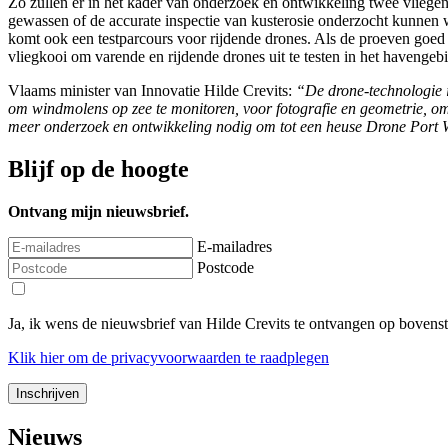
Zo zullen er in het kader van onderzoek en ontwikkeling twee vliege
gewassen of de accurate inspectie van kusterosie onderzocht kunnen 
komt ook een testparcours voor rijdende drones. Als de proeven goed
vliegkooi om varende en rijdende drones uit te testen in het havengeb
Vlaams minister van Innovatie Hilde Crevits:
“De drone-technologie i
om windmolens op zee te monitoren, voor fotografie en geometrie, om i
meer onderzoek en ontwikkeling nodig om tot een heuse Drone Port W
Blijf op de hoogte
Ontvang mijn nieuwsbrief.
E-mailadres
Postcode
Ja, ik wens de nieuwsbrief van Hilde Crevits te ontvangen op bovens
Klik
hier
om de privacyvoorwaarden te raadplegen
Nieuws