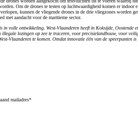
nde drones worden aangekocht om testvluchten uit te voeren waarbij ni
worden. Om de drones te testen op luchtwaardigheid komen er indoor en
 verlopen, kunnen de vliegende drones in de drie vliegzones worden ge
ied met aandacht voor de maritieme sector.
s in volle ontwikkeling. West-Vlaanderen heeft in Koksijde, Oostende 
llegale lozingen op zee te traceren, voor precisielandbouw, voor veilig
est-Vlaanderen te komen. Omdat innovatie één van de speerpunten is 
taand mailadres*