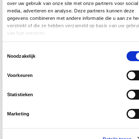
Blijf op de hoogte
over uw gebruik van onze site met onze partners voor social
media, adverteren en analyse. Deze partners kunnen deze
Ontvang mijn nieuwsbrief.
gegevens combineren met andere informatie die u aan ze he
E-mailadres
verstrekt of die ze hebben verzameld op basis van uw gebru
Postcode
van hun services.
Ja, ik wens de nieuwsbrief van Hilde Crevits te ontvangen op
Toestemmingsselectie
bovenstaand mailadres*
Noodzakelijk
Klik
hier
om de privacyvoorwaarden te raadplegen
Voorkeuren
Nieuws
Statistieken
Aantal meldingen van agressief of ongewenst gedrag
stijgt fors binnen Vlaamse overheid: nieuwe regeling
Marketing
dat dossiers tijdelijk kan opschorten in geval van
agressie voortaan van kracht
22/07/26