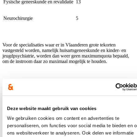
Fysische geneeskunde en revalidatie
13
Neurochirurgie
5
Voor de specialisaties waar er in Vlaanderen grote tekorten
vastgesteld worden, namelijk huisartsgeneeskunde en kinder- en
jeugdpsychiatrie, worden dan weer geen maximumquota bepaald,
om de instroom daar zo maximaal mogelijk te houden.
De Vlaamse Regering volgt het advies van de Vlaamse
Planningscommissie voor tandarts-specialisten volledig. Voor de
tandarts-specialisten adviseerde de Vlaamse Planningscommissie
maximumquota van 12 voor orthodontie en van 5 voor
parodontologie. Voor de richting algemeen tandarts wordt geen
Deze website maakt gebruik van cookies
maximumquotum vastgelegd om de instroom zo groot mogelijk te
houden.
We gebruiken cookies om content en advertenties te
personaliseren, om functies voor social media te bieden en 
ons websiteverkeer te analyseren. Ook delen we informatie