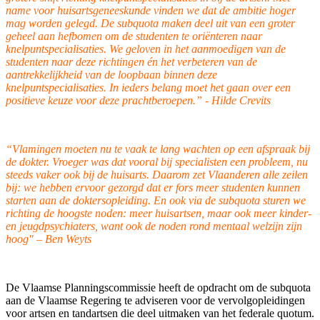
name voor huisartsgeneeskunde vinden we dat de ambitie hoger
mag worden gelegd. De subquota maken deel uit van een groter
geheel aan hefbomen om de studenten te oriënteren naar
knelpuntspecialisaties. We geloven in het aanmoedigen van de
studenten naar deze richtingen én het verbeteren van de
aantrekkelijkheid van de loopbaan binnen deze
knelpuntspecialisaties. In ieders belang moet het gaan over een
positieve keuze voor deze prachtberoepen.” - Hilde Crevits
“Vlamingen moeten nu te vaak te lang wachten op een afspraak bij
de dokter. Vroeger was dat vooral bij specialisten een probleem, nu
steeds vaker ook bij de huisarts. Daarom zet Vlaanderen alle zeilen
bij: we hebben ervoor gezorgd dat er fors meer studenten kunnen
starten aan de doktersopleiding. En ook via de subquota sturen we
richting de hoogste noden: meer huisartsen, maar ook meer kinder-
en jeugdpsychiaters, want ook de noden rond mentaal welzijn zijn
hoog" – Ben Weyts
De Vlaamse Planningscommissie heeft de opdracht om de subquota
aan de Vlaamse Regering te adviseren voor de vervolgopleidingen
voor artsen en tandartsen die deel uitmaken van het federale quotum.