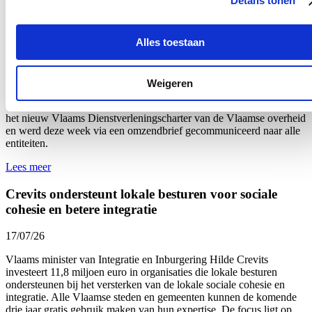
Details tonen
Het aantal meldingen van ongewenst gedrag van derden tegenover
personeelsleden van de Vlaamse overheid
steeg met 60%.
Dat blijkt
Alles toestaan
uit nieuwe cijfers van Vlaams minister van Bestuurszaken Hilde
Crevits. De minister wil daarom strenger optreden: indien
overheidspersoneel wordt geconfronteerd met agressie van burgers,
kan er voortaan onmiddellijk en kordaat op worden gereageerd door
Weigeren
het voorval uitdrukkelijk mee te nemen bij de beoordeling van het
dossier van de betrokken persoon. De regeling werd vastgelegd in
het nieuw Vlaams Dienstverleningscharter van de Vlaamse overheid
en werd
deze week
via een omzendbrief gecommuniceerd naar alle
entiteiten.
Lees meer
Crevits ondersteunt lokale besturen voor sociale
cohesie en betere integratie
17/07/26
Vlaams minister van Integratie en Inburgering Hilde Crevits
investeert 11,8 miljoen euro in organisaties die lokale besturen
ondersteunen bij het versterken van de lokale sociale cohesie en
integratie. Alle Vlaamse steden en gemeenten kunnen de komende
drie jaar gratis gebruik maken van hun expertise. De focus ligt op