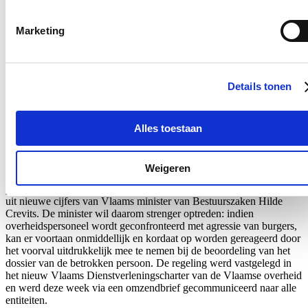
Marketing
Nieuws
Aantal meldingen van agressief of ongewenst gedrag
Details tonen
stijgt fors binnen Vlaamse overheid: nieuwe regeling
dat dossiers tijdelijk kan opschorten in geval van
agressie voortaan van kracht
Alles toestaan
22/07/26
Weigeren
Het aantal meldingen van ongewenst gedrag van derden tegenover
personeelsleden van de Vlaamse overheid
steeg met 60%.
Dat blijkt
uit nieuwe cijfers van Vlaams minister van Bestuurszaken Hilde
Crevits. De minister wil daarom strenger optreden: indien
overheidspersoneel wordt geconfronteerd met agressie van burgers,
kan er voortaan onmiddellijk en kordaat op worden gereageerd door
het voorval uitdrukkelijk mee te nemen bij de beoordeling van het
dossier van de betrokken persoon. De regeling werd vastgelegd in
het nieuw Vlaams Dienstverleningscharter van de Vlaamse overheid
en werd
deze week
via een omzendbrief gecommuniceerd naar alle
entiteiten.