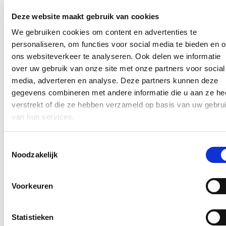
Vlaams minister van Werk Hilde Crevits:
“Export is voor een kleine
open regio als Vlaanderen van groot belang. 30% van de Vlaamse
Deze website maakt gebruik van cookies
werkgelegenheid is verbonden aan die export. Wat de impact van de
We gebruiken cookies om content en advertenties te
coronacrisis op de export is, is nog niet helemaal duidelijk, maar
dat die groot is, dat is wel duidelijk. De cijfers van de export en
personaliseren, om functies voor social media te bieden en 
import van land- en tuinbouwproducten in 2019 ogen wel mooi,
ons websiteverkeer te analyseren. Ook delen we informatie
maar wat 2020 brengt, is dus koffiedik kijken. We zien wel dat
over uw gebruik van onze site met onze partners voor social
vooral onze zuivelproducten zoals roomijs populair zijn in het
buitenland. Frankrijk is onze grootste afnemer en Nederland onze
media, adverteren en analyse. Deze partners kunnen deze
grootste invoerder. Onze buurlanden zijn de partners bij uitstek om
gegevens combineren met andere informatie die u aan ze he
ook na de crisis opnieuw de export te laten draaien.”
verstrekt of die ze hebben verzameld op basis van uw gebru
Blijf op de hoogte
van hun services.
Ontvang mijn nieuwsbrief.
Toestemmingsselectie
Noodzakelijk
E-mailadres
Postcode
Voorkeuren
Ja, ik wens de nieuwsbrief van Hilde Crevits te ontvangen op
bovenstaand mailadres*
Statistieken
Klik
hier
om de privacyvoorwaarden te raadplegen