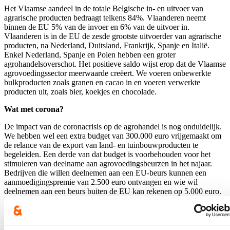
Het Vlaamse aandeel in de totale Belgische in- en uitvoer van
agrarische producten bedraagt telkens 84%. Vlaanderen neemt
binnen de EU 5% van de invoer en 6% van de uitvoer in.
Vlaanderen is in de EU de zesde grootste uitvoerder van agrarische
producten, na Nederland, Duitsland, Frankrijk, Spanje en Italië.
Enkel Nederland, Spanje en Polen hebben een groter
agrohandelsoverschot. Het positieve saldo wijst erop dat de Vlaamse
agrovoedingssector meerwaarde creëert. We voeren onbewerkte
bulkproducten zoals granen en cacao in en voeren verwerkte
producten uit, zoals bier, koekjes en chocolade.
Wat met corona?
De impact van de coronacrisis op de agrohandel is nog onduidelijk.
We hebben wel een extra budget van 300.000 euro vrijgemaakt om
de relance van de export van land- en tuinbouwproducten te
begeleiden. Een derde van dat budget is voorbehouden voor het
stimuleren van deelname aan agrovoedingsbeurzen in het najaar.
Bedrijven die willen deelnemen aan een EU-beurs kunnen een
aanmoedigingspremie van 2.500 euro ontvangen en wie wil
deelnemen aan een beurs buiten de EU kan rekenen op 5.000 euro.
Daarnaast komt er een Export Incubator waarbij VLAM bedrijven
wil stimuleren om producten op nieuwe markten te brengen of
nieuwe producten op bestaande markten te brengen.