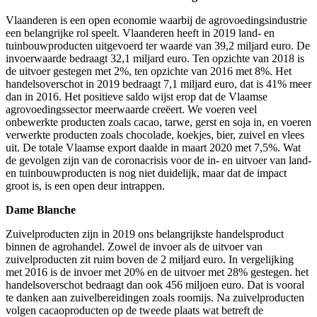
Vlaanderen is een open economie waarbij de agrovoedingsindustrie
een belangrijke rol speelt. Vlaanderen heeft in 2019 land- en
tuinbouwproducten uitgevoerd ter waarde van 39,2 miljard euro. De
invoerwaarde bedraagt 32,1 miljard euro. Ten opzichte van 2018 is
de uitvoer gestegen met 2%, ten opzichte van 2016 met 8%. Het
handelsoverschot in 2019 bedraagt 7,1 miljard euro, dat is 41% meer
dan in 2016. Het positieve saldo wijst erop dat de Vlaamse
agrovoedingssector meerwaarde creëert. We voeren veel
onbewerkte producten zoals cacao, tarwe, gerst en soja in, en voeren
verwerkte producten zoals chocolade, koekjes, bier, zuivel en vlees
uit. De totale Vlaamse export daalde in maart 2020 met 7,5%. Wat
de gevolgen zijn van de coronacrisis voor de in- en uitvoer van land-
en tuinbouwproducten is nog niet duidelijk, maar dat de impact
groot is, is een open deur intrappen.
Dame Blanche
Zuivelproducten zijn in 2019 ons belangrijkste handelsproduct
binnen de agrohandel. Zowel de invoer als de uitvoer van
zuivelproducten zit ruim boven de 2 miljard euro. In vergelijking
met 2016 is de invoer met 20% en de uitvoer met 28% gestegen. het
handelsoverschot bedraagt dan ook 456 miljoen euro. Dat is vooral
te danken aan zuivelbereidingen zoals roomijs. Na zuivelproducten
volgen cacaoproducten op de tweede plaats wat betreft de