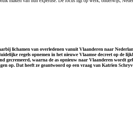
uik maken van hun expertise. De focus ligt op werk, onderwijs, Nederl
waarbij lichamen van overledenen vanuit Vlaanderen naar Nederl
uidelijke regels opnemen in het nieuwe Vlaamse decreet op de lijk
and gecremeerd, waarna de as opnieuw naar Vlaanderen wordt gebr
ragen op. Dat heeft ze geantwoord op een vraag van Katrien Schryv