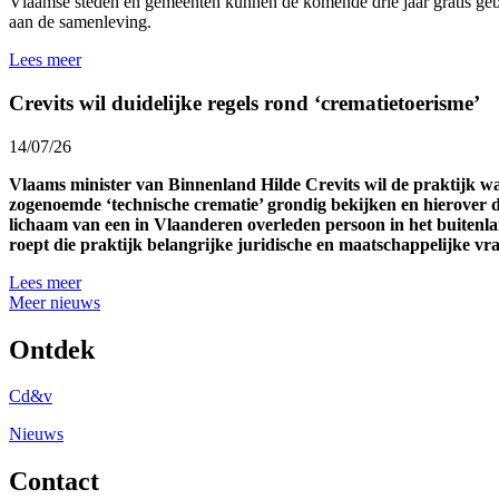
Vlaamse steden en gemeenten kunnen de komende drie jaar gratis gebr
aan de samenleving.
Lees meer
Crevits wil duidelijke regels rond ‘crematietoerisme’
14/07/26
Vlaams minister van Binnenland Hilde Crevits wil de praktijk 
zogenoemde ‘technische crematie’ grondig bekijken en hierover d
lichaam van een in Vlaanderen overleden persoon in het buitenl
roept die praktijk belangrijke juridische en maatschappelijke v
Lees meer
Meer nieuws
Ontdek
Cd&v
Nieuws
Contact