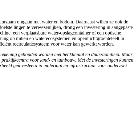
p duurzaam omgaan met water en bodem. Daarnaast willen ze ook de
doelstellingen te verwezenlijken, drong een investering in aangepaste
hine, een verplaatsbare water-opslagcontainer of een optische
ming op milieu en waterecosystemen en openluchtgroenteteelt in
fficiënt recirculatiesysteem voor water kan gewerkt worden.
r rekening gehouden worden met het klimaat en duurzaamheid. Maar
 praktijkcentra voor land- en tuinbouw. Met de investeringen kunnen
rbeeld geïnvesteerd in materiaal en infrastructuur voor onderzoek