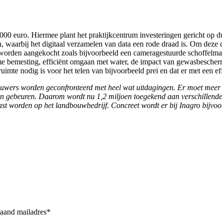
7.000 euro. Hiermee plant het praktijkcentrum investeringen gericht o
en, waarbij het digitaal verzamelen van data een rode draad is. Om deze 
 worden aangekocht zoals bijvoorbeeld een cameragestuurde schoffelmac
me bemesting, efficiënt omgaan met water, de impact van gewasbescher
imte nodig is voor het telen van bijvoorbeeld prei en dat er met een e
ouwers worden geconfronteerd met heel wat uitdagingen. Er moet mee
en gebeuren. Daarom wordt nu 1,2 miljoen toegekend aan verschillende
st worden op het landbouwbedrijf. Concreet wordt er bij Inagro bijvoo
taand mailadres*