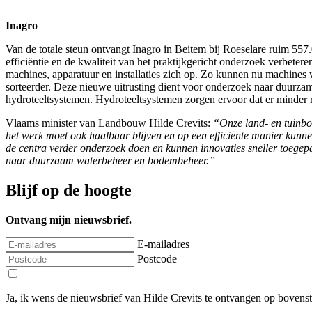
Inagro
Van de totale steun ontvangt Inagro in Beitem bij Roeselare ruim 55
efficiëntie en de kwaliteit van het praktijkgericht onderzoek verbeter
machines, apparatuur en installaties zich op. Zo kunnen nu machines
sorteerder. Deze nieuwe uitrusting dient voor onderzoek naar duurza
hydroteeltsystemen. Hydroteeltsystemen zorgen ervoor dat er minder ru
Vlaams minister van Landbouw Hilde Crevits:
“Onze land- en tuinb
het werk moet ook haalbaar blijven en op een efficiënte manier kunn
de centra verder onderzoek doen en kunnen innovaties sneller toegepa
naar duurzaam waterbeheer en bodembeheer.”
Blijf op de hoogte
Ontvang mijn nieuwsbrief.
E-mailadres
Postcode
Ja, ik wens de nieuwsbrief van Hilde Crevits te ontvangen op bovens