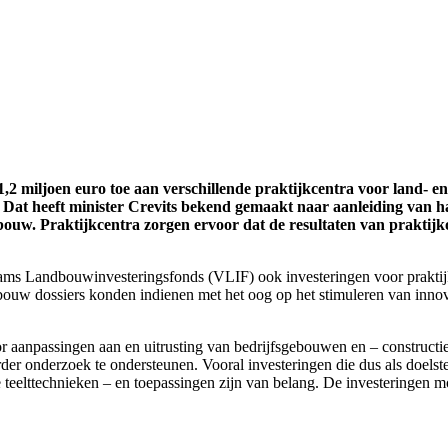
2 miljoen euro toe aan verschillende praktijkcentra voor land- en
. Dat heeft minister Crevits bekend gemaakt naar aanleiding van 
nbouw. Praktijkcentra zorgen ervoor dat de resultaten van prakti
ams Landbouwinvesteringsfonds (VLIF) ook investeringen voor praktijk
bouw dossiers konden indienen met het oog op het stimuleren van innov
or aanpassingen aan en uitrusting van bedrijfsgebouwen en – constructi
er onderzoek te ondersteunen. Vooral investeringen die dus als doelste
 teelttechnieken – en toepassingen zijn van belang. De investeringen