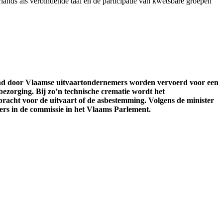
ands als verbindende taal en de participatie van kwetsbare groepen
and door Vlaamse uitvaartondernemers worden vervoerd voor een
bezorging. Bij zo’n technische crematie wordt het
acht voor de uitvaart of de asbestemming. Volgens de minister
ers in de commissie in het Vlaams Parlement.