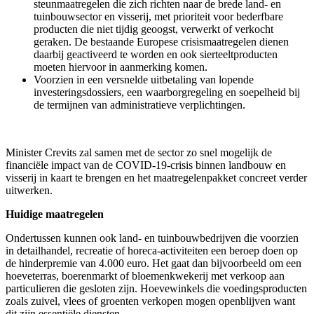
steunmaatregelen die zich richten naar de brede land- en
tuinbouwsector en visserij, met prioriteit voor bederfbare
producten die niet tijdig geoogst, verwerkt of verkocht
geraken. De bestaande Europese crisismaatregelen dienen
daarbij geactiveerd te worden en ook sierteeltproducten
moeten hiervoor in aanmerking komen.
Voorzien in een versnelde uitbetaling van lopende
investeringsdossiers, een waarborgregeling en soepelheid bij
de termijnen van administratieve verplichtingen.
Minister Crevits zal samen met de sector zo snel mogelijk de
financiële impact van de COVID-19-crisis binnen landbouw en
visserij in kaart te brengen en het maatregelenpakket concreet verder
uitwerken.
Huidige maatregelen
Ondertussen kunnen ook land- en tuinbouwbedrijven die voorzien
in detailhandel, recreatie of horeca-activiteiten een beroep doen op
de hinderpremie van 4.000 euro. Het gaat dan bijvoorbeeld om een
hoeveterras, boerenmarkt of bloemenkwekerij met verkoop aan
particulieren die gesloten zijn. Hoevewinkels die voedingsproducten
zoals zuivel, vlees of groenten verkopen mogen openblijven want
dit zijn essentiële diensten.