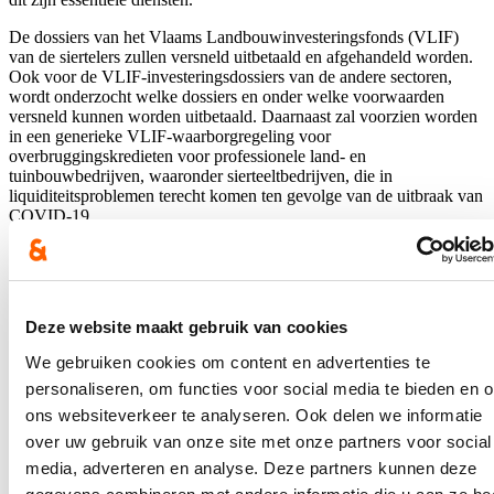
De dossiers van het Vlaams Landbouwinvesteringsfonds (VLIF)
van de siertelers zullen versneld uitbetaald en afgehandeld worden.
Ook voor de VLIF-investeringsdossiers van de andere sectoren,
wordt onderzocht welke dossiers en onder welke voorwaarden
versneld kunnen worden uitbetaald. Daarnaast zal voorzien worden
in een generieke VLIF-waarborgregeling voor
overbruggingskredieten voor professionele land- en
tuinbouwbedrijven, waaronder sierteeltbedrijven, die in
liquiditeitsproblemen terecht komen ten gevolge van de uitbraak van
COVID-19.
Op het vlak van administratieve verplichtingen zal de nodige
soepelheid aan de dag gelegd worden. De uiterste indieningsdatum
voor verzamelaanvragen - de perceelsregistraties en steunaanvragen
- wordt op 15 mei 2020 gesteld in plaats van 30 april 2020 zonder
Deze website maakt gebruik van cookies
dat de uitbetalingstermijnen van de voorschotten directe steun aan de
landbouwers, die gebeuren voor het jaareinde, in het gedrang
We gebruiken cookies om content en advertenties te
komen.
personaliseren, om functies voor social media te bieden en 
Vlaams minister van Werk Hilde Crevits:
“Door de maatregelen die
ons websiteverkeer te analyseren. Ook delen we informatie
getroffen worden in het kader van de coronacrisis zien we mensen
over uw gebruik van onze site met onze partners voor social
die bomvolle karren voeding inkopen bij supermarkten uit vrees
media, adverteren en analyse. Deze partners kunnen deze
voor een tekort. Een onterechte vrees, er is meer dan voldoende om
iedereen te kunnen blijven bevoorraden. Wel is het cruciaal dat er