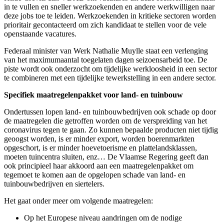
in te vullen en sneller werkzoekenden en andere werkwilligen naar
deze jobs toe te leiden. Werkzoekenden in kritieke sectoren worden
prioritair gecontacteerd om zich kandidaat te stellen voor de vele
openstaande vacatures.
Federaal minister van Werk Nathalie Muylle staat een verlenging
van het maximumaantal toegelaten dagen seizoensarbeid toe. De
piste wordt ook onderzocht om tijdelijke werkloosheid in een sector
te combineren met een tijdelijke tewerkstelling in een andere sector.
Specifiek maatregelenpakket voor land- en tuinbouw
Ondertussen lopen land- en tuinbouwbedrijven ook schade op door
de maatregelen die getroffen worden om de verspreiding van het
coronavirus tegen te gaan. Zo kunnen bepaalde producten niet tijdig
geoogst worden, is er minder export, worden boerenmarkten
opgeschort, is er minder hoevetoerisme en plattelandsklassen,
moeten tuincentra sluiten, enz… De Vlaamse Regering geeft dan
ook principieel haar akkoord aan een maatregelenpakket om
tegemoet te komen aan de opgelopen schade van land- en
tuinbouwbedrijven en siertelers.
Het gaat onder meer om volgende maatregelen:
Op het Europese niveau aandringen om de nodige