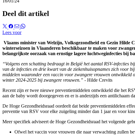
16/01/24
Deel dit artikel
Lees voor
Vlaams minister van Welzijn, Volksgezondheid en Gezin Hilde Cre
winterseizoen in Vlaanderen beschikbaar te maken voor zwanger
belangrijkste oorzaak van ernstige lagere luchtweginfecties bij ba
“Volgens een schatting bedraagt in België het aantal RSV-infecties bi
van de infecties en drie kwart van de ziekenhuisopnames zich voor bij
middelen waaronder een vaccin voor zwangere vrouwen ontwikkeld om 
winter 2024-2025 bij zwangere vrouwen.”
- Hilde Crevits
Recent zijn er twee nieuwe preventiemiddelen ontwikkeld die het RSV-
aan de baby wordt doorgegeven en er is anderzijds een antilichaam dat
De Hoge Gezondheidsraad oordeelt dat beide preventiemiddelen effec
preventie van RSV voor elke zuigeling minder dan 1 jaar en voor kinde
Meer specifiek adviseert de Hoge Gezondheidsraad het volgende geb
Ofwel het vaccin voor vrouwen die naar verwachting zullen bev