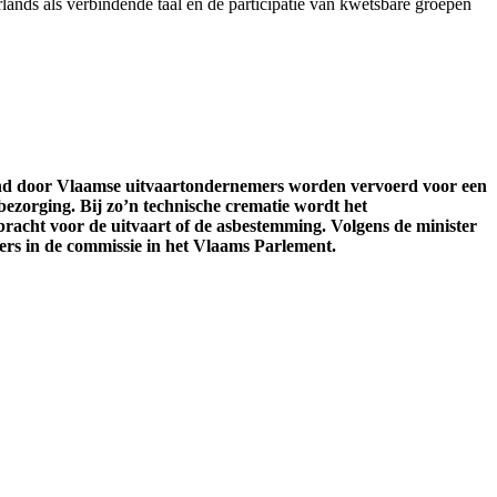
ands als verbindende taal en de participatie van kwetsbare groepen
and door Vlaamse uitvaartondernemers worden vervoerd voor een
bezorging. Bij zo’n technische crematie wordt het
acht voor de uitvaart of de asbestemming. Volgens de minister
ers in de commissie in het Vlaams Parlement.