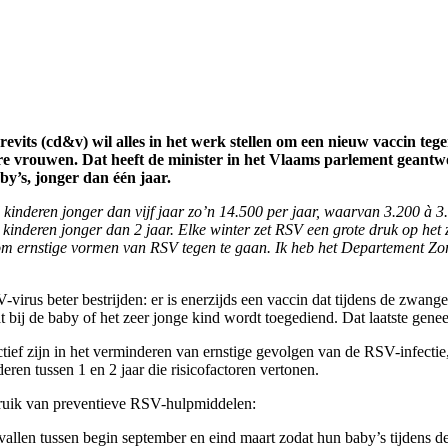
vits (cd&v) wil alles in het werk stellen om een nieuw vaccin tege
e vrouwen. Dat heeft de minister in het Vlaams parlement geant
by’s, jonger dan één jaar.
j kinderen jonger dan vijf jaar zo’n 14.500 per jaar, waarvan 3.200 à 
 kinderen jonger dan 2 jaar. Elke winter zet RSV een grote druk op het z
ernstige vormen van RSV tegen te gaan. Ik heb het Departement Zorg 
virus beter bestrijden: er is enerzijds een vaccin dat tijdens de zwan
 bij de baby of het zeer jonge kind wordt toegediend. Dat laatste genee
tief zijn in het verminderen van ernstige gevolgen van de RSV-infec
ren tussen 1 en 2 jaar die risicofactoren vertonen.
ruik van preventieve RSV-hulpmiddelen:
allen tussen begin september en eind maart zodat hun baby’s tijdens 