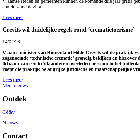
Vlaamse steden en gemeenten kunnen de komende drie jaar gratis gebr
aan de samenleving.
Lees meer
Crevits wil duidelijke regels rond ‘crematietoerisme’
14/07/26
Vlaams minister van Binnenland Hilde Crevits wil de praktijk 
zogenoemde ‘technische crematie’ grondig bekijken en hierover d
lichaam van een in Vlaanderen overleden persoon in het buitenl
roept die praktijk belangrijke juridische en maatschappelijke v
Lees meer
Meer nieuws
Ontdek
Cd&v
Nieuws
Contact