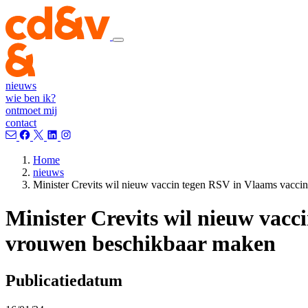
nieuws
wie ben ik?
ontmoet mij
contact
Home
nieuws
Minister Crevits wil nieuw vaccin tegen RSV in Vlaams vacc
Minister Crevits wil nieuw vac
vrouwen beschikbaar maken
Publicatiedatum