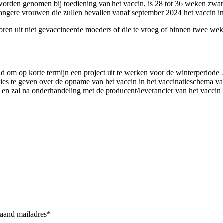
 worden genomen bij toediening van het vaccin, is 28 tot 36 weken zwa
ngere vrouwen die zullen bevallen vanaf september 2024 het vaccin in j
ren uit niet gevaccineerde moeders of die te vroeg of binnen twee we
eld om op korte termijn een project uit te werken voor de winterperio
 te geven over de opname van het vaccin in het vaccinatieschema van
n zal na onderhandeling met de producent/leverancier van het vaccin oo
taand mailadres*