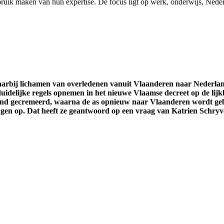
uik maken van hun expertise. De focus ligt op werk, onderwijs, Nederl
waarbij lichamen van overledenen vanuit Vlaanderen naar Nederl
uidelijke regels opnemen in het nieuwe Vlaamse decreet op de lijk
and gecremeerd, waarna de as opnieuw naar Vlaanderen wordt gebr
ragen op. Dat heeft ze geantwoord op een vraag van Katrien Schryv