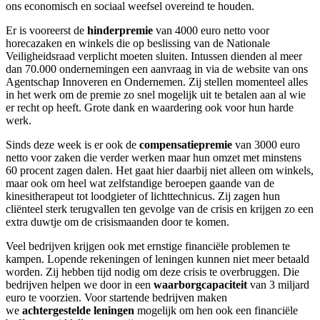
ons economisch en sociaal weefsel overeind te houden.
Er is vooreerst de
hinderpremie
van 4000 euro netto voor
horecazaken en winkels die op beslissing van de Nationale
Veiligheidsraad verplicht moeten sluiten. Intussen dienden al meer
dan 70.000 ondernemingen een aanvraag in via de website van ons
Agentschap Innoveren en Ondernemen. Zij stellen momenteel alles
in het werk om de premie zo snel mogelijk uit te betalen aan al wie
er recht op heeft. Grote dank en waardering ook voor hun harde
werk.
Sinds deze week is er ook de
compensatiepremie
van 3000 euro
netto voor zaken die verder werken maar hun omzet met minstens
60 procent zagen dalen. Het gaat hier daarbij niet alleen om winkels,
maar ook om heel wat zelfstandige beroepen gaande van de
kinesitherapeut tot loodgieter of lichttechnicus. Zij zagen hun
cliënteel sterk terugvallen ten gevolge van de crisis en krijgen zo een
extra duwtje om de crisismaanden door te komen.
Veel bedrijven krijgen ook met ernstige financiële problemen te
kampen. Lopende rekeningen of leningen kunnen niet meer betaald
worden. Zij hebben tijd nodig om deze crisis te overbruggen. Die
bedrijven helpen we door in een
waarborgcapaciteit
van 3 miljard
euro te voorzien. Voor startende bedrijven maken
we
achtergestelde leningen
mogelijk om hen ook een financiële