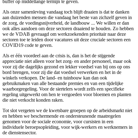
buffer op middellange termijn te geven.
Als onze samenleving vandaag toch blijft draaien is dat te danken
aan duizenden mensen die vandaag het beste van zichzelf geven in
de zorg, de voedingsnijverheid, de landbouw ... We willen er dan
ook alles aandoen om deze sectoren draaiend te houden. Zo hebben
we de VDAB gevraagd om werkzoekenden prioritair naar deze
sectoren toe te leiden door vacatures uit deze cruciale sectoren een
COVID19 code te geven.
Als er één voordeel aan de crisis is, dan is het de stijgende
appreciatie niet alleen voor het zorg- en ander personeel, maar ook
voor zij die dagelijks gezond en lekker voedsel van bij ons op ons
bord brengen, voor zij die dat voedsel verwerken en het in de
winkels verkopen. De land- en tuinbouw kan dan ook
gebruikmaken van alle bestaande premies en van een tijdelijke
waarborgregeling. Voor de siertelers wordt zelfs een specifieke
regeling uitgewerkt om hen te vergoeden voor bloemen en planten
die niet verkocht konden raken.
Tot slot vergeten we de kwetsbare groepen op de arbeidsmarkt niet
en hebben we beschermende en ondersteunende maatregelen
genomen voor de sociale economie, voor cursisten in een
individuele beroepsopleiding, voor wijk-werkers en werknemers in
de dienstensector.