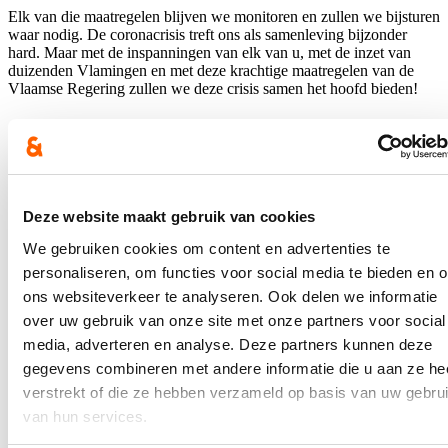
Elk van die maatregelen blijven we monitoren en zullen we bijsturen
waar nodig. De coronacrisis treft ons als samenleving bijzonder
hard. Maar met de inspanningen van elk van u, met de inzet van
duizenden Vlamingen en met deze krachtige maatregelen van de
Vlaamse Regering zullen we deze crisis samen het hoofd bieden!
Hilde Crevits
Blijf op de hoogte
Deze website maakt gebruik van cookies
Ontvang mijn nieuwsbrief.
We gebruiken cookies om content en advertenties te
personaliseren, om functies voor social media te bieden en 
E-mailadres
ons websiteverkeer te analyseren. Ook delen we informatie
Postcode
over uw gebruik van onze site met onze partners voor social
media, adverteren en analyse. Deze partners kunnen deze
Ja, ik wens de nieuwsbrief van Hilde Crevits te ontvangen op
gegevens combineren met andere informatie die u aan ze he
bovenstaand mailadres*
verstrekt of die ze hebben verzameld op basis van uw gebru
Klik
hier
om de privacyvoorwaarden te raadplegen
van hun services.