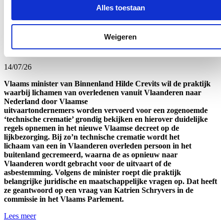
werk, onderwijs, Nederlands als verbindende taal en de participatie
Alles toestaan
van kwetsbare groepen aan de samenleving.
Lees meer
Weigeren
Crevits wil duidelijke regels rond ‘crematietoerisme’
14/07/26
Vlaams minister van Binnenland Hilde Crevits wil de praktijk
waarbij lichamen van overledenen vanuit Vlaanderen naar
Nederland door Vlaamse
uitvaartondernemers worden vervoerd voor een zogenoemde
‘technische crematie’ grondig bekijken en hierover duidelijke
regels opnemen in het nieuwe Vlaamse decreet op de
lijkbezorging. Bij zo’n technische crematie wordt het
lichaam van een in Vlaanderen overleden persoon in het
buitenland gecremeerd, waarna de as opnieuw naar
Vlaanderen wordt gebracht voor de uitvaart of de
asbestemming. Volgens de minister roept die praktijk
belangrijke juridische en maatschappelijke vragen op. Dat heeft
ze geantwoord op een vraag van Katrien Schryvers in de
commissie in het Vlaams Parlement.
Lees meer