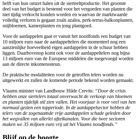
helft van hun omzet halen uit de sierteeltproductie.
Het grootste
deel
van het budget
is
bestemd
voor
het vergoeden van planten die
niet tijdig verkocht konden worden en waarvan de marktwaarde
volledig verloren is gegaan zoals
azalea, perk-terras-balkonplanten,
snijbloemen, kamerplanten en
jong
plantgoed
.
Voor de aardappelen
gaat er vanuit het
noo
d
fonds een budget van
10 miljoen euro
naar
de
aardappeltelers
die
momenteel nog een
aanzienlijke hoeveelheid eigen aardappelen in de schuur hebben
liggen.
Daarbovenop
komt ook
voor de aardappeltelers nog bijna
13
miljoen euro van de
Europese
middelen die toegevoegd worden
aan de directe inkomenssteun
.
De
praktische
modaliteiten voor de getroffen telers worden nu
uitgewerkt en zullen de komende periode bekend worden gemaakt.
Vlaams minister van Landbouw Hilde Crevits:
“Door de crisis
hebben onze siertelers totaal onverwacht de verkoop van bloemen
en planten tijdelijk stil zien vallen. Het voorjaar is voor
veel van hen
normaal gezien een topperiode. In de aardappelsector hebben de
telers van de zogenaamde vrije aardappelen schade geleden door
het wegvallen van allerlei afzetkanalen. Voor die twee sectoren
maken we 35 miljoen euro vrij uit het Vlaams noodfonds.”
Blijf op de hoogte