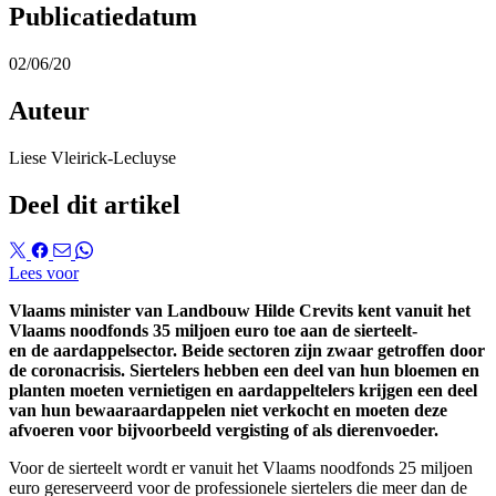
Publicatiedatum
02/06/20
Auteur
Liese Vleirick-Lecluyse
Deel dit artikel
Lees voor
Vlaams minister van Landbouw Hilde Crevits kent
vanuit het
Vlaams noodfonds
35 m
iljoen euro toe aan de sierteelt-
en
de
aardappelsector.
Beide
sectoren zijn zwaar getroffen door
de coronacrisis. Siertelers hebben een deel van hun
bloemen en
planten
moeten vernietigen en aardappeltelers
krijgen
een deel
van
hun
bewaar
aardappelen niet verkocht
en moeten deze
afvoeren voor
bijvoorbeeld
vergisting of als dierenvoeder
.
Voor de sierteelt
wordt
er vanuit
het Vlaams noodfonds
25 miljoen
euro gereserveerd
voor
de
professionele siertelers
die meer dan de