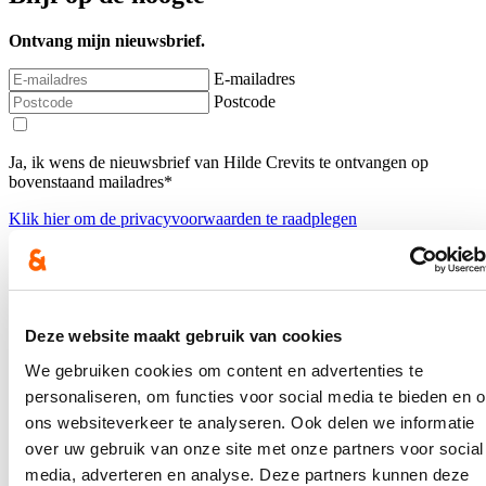
Ontvang mijn nieuwsbrief.
E-mailadres
Postcode
Ja, ik wens de nieuwsbrief van Hilde Crevits te ontvangen op
bovenstaand mailadres*
Klik
hier
om de privacyvoorwaarden te raadplegen
Nieuws
Deze website maakt gebruik van cookies
Aantal meldingen van agressief of ongewenst gedrag
We gebruiken cookies om content en advertenties te
stijgt fors binnen Vlaamse overheid: nieuwe regeling
personaliseren, om functies voor social media te bieden en 
dat dossiers tijdelijk kan opschorten in geval van
ons websiteverkeer te analyseren. Ook delen we informatie
agressie voortaan van kracht
over uw gebruik van onze site met onze partners voor social
22/07/26
media, adverteren en analyse. Deze partners kunnen deze