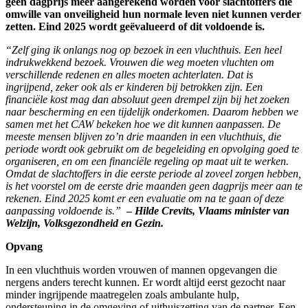
geen dagprijs meer aangerekend worden voor slachtoffers die
omwille van onveiligheid hun normale leven niet kunnen verder
zetten. Eind 2025 wordt geëvalueerd of dit voldoende is.
“Zelf ging ik onlangs nog op bezoek in een vluchthuis. Een heel
indrukwekkend bezoek. Vrouwen die weg moeten vluchten om
verschillende redenen en alles moeten achterlaten. Dat is
ingrijpend, zeker ook als er kinderen bij betrokken zijn. Een
financiële kost mag dan absoluut geen drempel zijn bij het zoeken
naar bescherming en een tijdelijk onderkomen. Daarom hebben we
samen met het CAW bekeken hoe we dit kunnen aanpassen. De
meeste mensen blijven zo’n drie maanden in een vluchthuis, die
periode wordt ook gebruikt om de begeleiding en opvolging goed te
organiseren, en om een financiële regeling op maat uit te werken.
Omdat de slachtoffers in die eerste periode al zoveel zorgen hebben,
is het voorstel om de eerste drie maanden geen dagprijs meer aan te
rekenen. Eind 2025 komt er een evaluatie om na te gaan of deze
aanpassing voldoende is.”
–
Hilde Crevits, Vlaams minister van
Welzijn, Volksgezondheid en Gezin.
Opvang
In een vluchthuis worden vrouwen of mannen opgevangen die
nergens anders terecht kunnen. Er wordt altijd eerst gezocht naar
minder ingrijpende maatregelen zoals ambulante hulp,
ondersteuning in de omgeving of uithuiszetting van de partner. Een