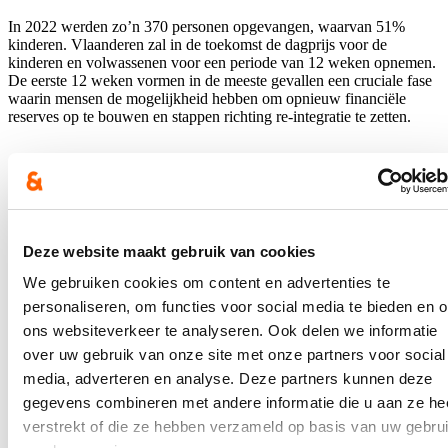
In 2022 werden zo’n 370 personen opgevangen, waarvan 51%
kinderen. Vlaanderen zal in de toekomst de dagprijs voor de
kinderen en volwassenen voor een periode van 12 weken opnemen.
De eerste 12 weken vormen in de meeste gevallen een cruciale fase
waarin mensen de mogelijkheid hebben om opnieuw financiële
reserves op te bouwen en stappen richting re-integratie te zetten.
Minister Crevits wil evalueren of deze aanpassing van de dagprijs
voldoende ruimte biedt. Er zal ook afstemming zijn met de CAW’s
hiervoor.
Deze website maakt gebruik van cookies
Blijf op de hoogte
We gebruiken cookies om content en advertenties te
Ontvang mijn nieuwsbrief.
personaliseren, om functies voor social media te bieden en 
ons websiteverkeer te analyseren. Ook delen we informatie
E-mailadres
over uw gebruik van onze site met onze partners voor social
Postcode
media, adverteren en analyse. Deze partners kunnen deze
gegevens combineren met andere informatie die u aan ze he
Ja, ik wens de nieuwsbrief van Hilde Crevits te ontvangen op
verstrekt of die ze hebben verzameld op basis van uw gebru
bovenstaand mailadres*