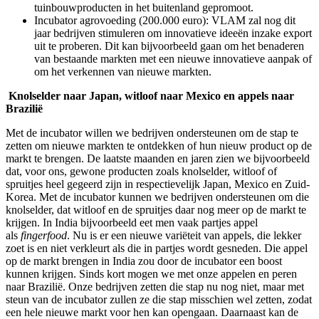
tuinbouwproducten in het buitenland gepromoot.
Incubator agrovoeding (200.000 euro): VLAM zal nog dit
jaar bedrijven stimuleren om innovatieve ideeën inzake export
uit te proberen. Dit kan bijvoorbeeld gaan om het benaderen
van bestaande markten met een nieuwe innovatieve aanpak of
om het verkennen van nieuwe markten.
Knolselder naar Japan, witloof naar Mexico en appels naar
Brazilië
Met de incubator willen we bedrijven ondersteunen om de stap te
zetten om nieuwe markten te ontdekken of hun nieuw product op de
markt te brengen. De laatste maanden en jaren zien we bijvoorbeeld
dat, voor ons, gewone producten zoals knolselder, witloof of
spruitjes heel gegeerd zijn in respectievelijk Japan, Mexico en Zuid-
Korea. Met de incubator kunnen we bedrijven ondersteunen om die
knolselder, dat witloof en de spruitjes daar nog meer op de markt te
krijgen. In India bijvoorbeeld eet men vaak partjes appel
als
fingerfood
. Nu is er een nieuwe variëteit van appels, die lekker
zoet is en niet verkleurt als die in partjes wordt gesneden. Die appel
op de markt brengen in India zou door de incubator een boost
kunnen krijgen. Sinds kort mogen we met onze appelen en peren
naar Brazilië. Onze bedrijven zetten die stap nu nog niet, maar met
steun van de incubator zullen ze die stap misschien wel zetten, zodat
een hele nieuwe markt voor hen kan opengaan. Daarnaast kan de