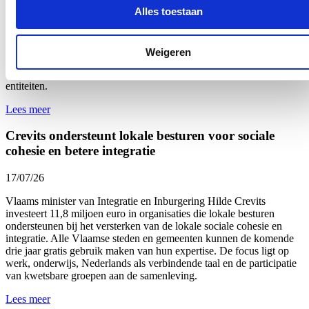
overheidspersoneel wordt geconfronteerd met agressie van burgers,
Alles toestaan
kan er voortaan onmiddellijk en kordaat op worden gereageerd door
het voorval uitdrukkelijk mee te nemen bij de beoordeling van het
dossier van de betrokken persoon. De regeling werd vastgelegd in
Weigeren
het nieuw Vlaams Dienstverleningscharter van de Vlaamse overheid
en werd
deze week
via een omzendbrief gecommuniceerd naar alle
entiteiten.
Lees meer
Crevits ondersteunt lokale besturen voor sociale
cohesie en betere integratie
17/07/26
Vlaams minister van Integratie en Inburgering Hilde Crevits
investeert 11,8 miljoen euro in organisaties die lokale besturen
ondersteunen bij het versterken van de lokale sociale cohesie en
integratie. Alle Vlaamse steden en gemeenten kunnen de komende
drie jaar gratis gebruik maken van hun expertise. De focus ligt op
werk, onderwijs, Nederlands als verbindende taal en de participatie
van kwetsbare groepen aan de samenleving.
Lees meer