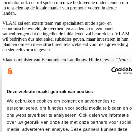
incubator ook een rol spelen om onze bedrijven te ondersteunen om
in te spelen op de lokale manier van promotie voeren in derde
landen.
VLAM zal een extern team van specialisten uit de agro- en
economische wereld, de overheid en academici in een panel
samenbrengen dat de ingediende initiatieven zal beoordelen. VLAM
wil bedrijven dus niet enkel subsidies geven, maar investeren in hun
plannen om een meer structureel relancebeleid voor de agrovoeding
en sierteelt vorm te geven.
Vlaams minister van Economie en Landbouw Hilde Crevits:
“Naar
aanleiding van de coronacrisis is het noodzakelijk om maatregen
voor onze export te nemen. De Vlaamse agro-voeding- en
sierteeltbedrijven voeren de meeste van hun producten uit naar het
buitenland. Dat gaat bijvoorbeeld over appelen en peren, over
knolselder dat nu gegeerd is in Japan en over azalea’s. Daarom
Deze website maakt gebruik van cookies
geven we VLAM 300.000 euro extra om onze bedrijven daarbij zo
goed mogelijk en innovatief te begeleiden.”
We gebruiken cookies om content en advertenties te
personaliseren, om functies voor social media te bieden en 
Blijf op de hoogte
ons websiteverkeer te analyseren. Ook delen we informatie
Ontvang mijn nieuwsbrief.
over uw gebruik van onze site met onze partners voor social
media, adverteren en analyse. Deze partners kunnen deze