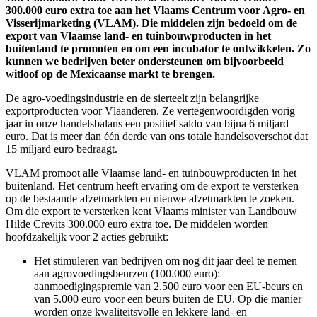
300.000 euro extra toe aan het Vlaams Centrum voor Agro- en
Visserijmarketing (VLAM). Die middelen zijn bedoeld om de
export van Vlaamse land- en tuinbouwproducten in het
buitenland te promoten en om een incubator te ontwikkelen. Zo
kunnen we bedrijven beter ondersteunen om bijvoorbeeld
witloof op de Mexicaanse markt te brengen.
De agro-voedingsindustrie en de sierteelt zijn belangrijke
exportproducten voor Vlaanderen. Ze vertegenwoordigden vorig
jaar in onze handelsbalans een positief saldo van bijna 6 miljard
euro. Dat is meer dan één derde van ons totale handelsoverschot dat
15 miljard euro bedraagt.
VLAM promoot alle Vlaamse land- en tuinbouwproducten in het
buitenland. Het centrum heeft ervaring om de export te versterken
op de bestaande afzetmarkten en nieuwe afzetmarkten te zoeken.
Om die export te versterken kent Vlaams minister van Landbouw
Hilde Crevits 300.000 euro extra toe. De middelen worden
hoofdzakelijk voor 2 acties gebruikt:
Het stimuleren van bedrijven om nog dit jaar deel te nemen
aan agrovoedingsbeurzen (100.000 euro):
aanmoedigingspremie van 2.500 euro voor een EU-beurs en
van 5.000 euro voor een beurs buiten de EU. Op die manier
worden onze kwaliteitsvolle en lekkere land- en