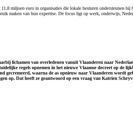
11,8 miljoen euro in organisaties die lokale besturen ondersteunen bij h
uik maken van hun expertise. De focus ligt op werk, onderwijs, Nederl
waarbij lichamen van overledenen vanuit Vlaanderen naar Nederl
uidelijke regels opnemen in het nieuwe Vlaamse decreet op de lijk
and gecremeerd, waarna de as opnieuw naar Vlaanderen wordt gebr
ragen op. Dat heeft ze geantwoord op een vraag van Katrien Schryv