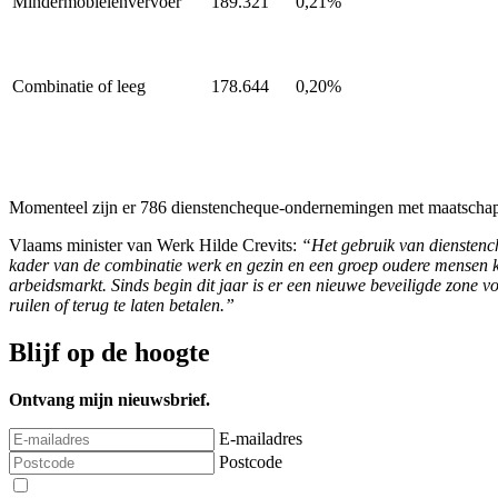
Mindermobielenvervoer
189.321
0,21%
Combinatie of leeg
178.644
0,20%
Momenteel zijn er 786 dienstencheque-ondernemingen met maatschappe
Vlaams minister van Werk Hilde Crevits:
“Het gebruik van dienstench
kader van de combinatie werk en gezin en een groep oudere mensen ku
arbeidsmarkt. Sinds begin dit jaar is er een nieuwe beveiligde zone v
ruilen of terug te laten betalen.”
Blijf op de hoogte
Ontvang mijn nieuwsbrief.
E-mailadres
Postcode