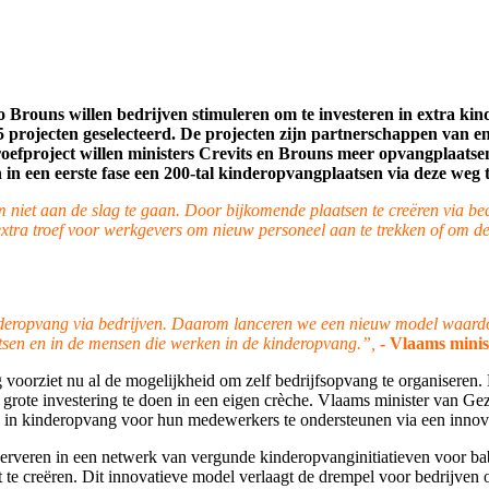
o Brouns willen bedrijven stimuleren om te investeren in extra 
projecten geselecteerd. De projecten zijn partnerschappen van en
efproject willen ministers Crevits en Brouns meer opvangplaatsen 
n in een eerste fase een 200-tal kinderopvangplaatsen via deze weg 
 niet aan de slag te gaan. Door bijkomende plaatsen te creëren via b
xtra troef voor werkgevers om nieuw personeel aan te trekken of om d
nderopvang via bedrijven. Daarom lanceren we een nieuw model waardoor
atsen en in de mensen die werken in de kinderopvang.”,
- Vlaams minis
voorziet nu al de mogelijkheid om zelf bedrijfsopvang te organiseren. 
 grote investering te doen in een eigen crèche. Vlaams minister van G
 in kinderopvang voor hun medewerkers te ondersteunen via een innov
reserveren in een netwerk van vergunde kinderopvanginitiatieven voor b
t te creëren. Dit innovatieve model verlaagt de drempel voor bedrijven