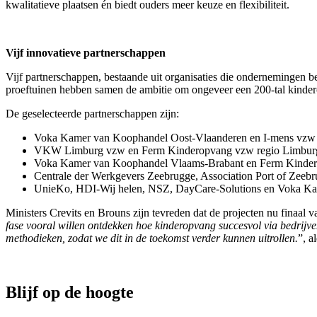
kwalitatieve plaatsen én biedt ouders meer keuze en flexibiliteit.
Vijf innovatieve partnerschappen
Vijf partnerschappen, bestaande uit organisaties die ondernemingen 
proeftuinen hebben samen de ambitie om ongeveer een 200-tal kindero
De geselecteerde partnerschappen zijn:
Voka Kamer van Koophandel Oost-Vlaanderen en I-mens vzw
VKW Limburg vzw en Ferm Kinderopvang vzw regio Limbur
Voka Kamer van Koophandel Vlaams-Brabant en Ferm Kinder
Centrale der Werkgevers Zeebrugge, Association Port of Zeeb
UnieKo, HDI-Wij helen, NSZ, DayCare-Solutions en Voka K
Ministers Crevits en Brouns zijn tevreden dat de projecten nu finaal v
fase vooral willen ontdekken hoe kinderopvang succesvol via bedrij
methodieken, zodat we dit in de toekomst verder kunnen uitrollen.
”, a
Blijf op de hoogte