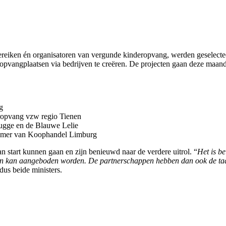
bereiken én organisatoren van vergunde kinderopvang, werden geselect
pvangplaatsen via bedrijven te creëren. De projecten gaan deze maand 
g
opvang vzw regio Tienen
rugge en de Blauwe Lelie
amer van Koophandel Limburg
an start kunnen gaan en zijn benieuwd naar de verdere uitrol. “
Het is b
ven kan aangeboden worden. De partnerschappen hebben dan ook de taak
ldus beide ministers.