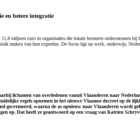
e en betere integratie
11,8 miljoen euro in organisaties die lokale besturen ondersteunen bij h
uik maken van hun expertise. De focus ligt op werk, onderwijs, Nederl
waarbij lichamen van overledenen vanuit Vlaanderen naar Nederl
uidelijke regels opnemen in het nieuwe Vlaamse decreet op de lijk
and gecremeerd, waarna de as opnieuw naar Vlaanderen wordt gebr
ragen op. Dat heeft ze geantwoord op een vraag van Katrien Schryv