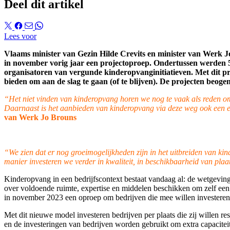
Deel dit artikel
Lees voor
Vlaams minister van Gezin Hilde Crevits en minister van Werk J
in november vorig jaar een projectoproep. Ondertussen werden 5 
organisatoren van vergunde kinderopvanginitiatieven. Met dit pro
bieden om aan de slag te gaan (of te blijven). De projecten beoge
“Het niet vinden van kinderopvang horen we nog te vaak als reden om
Daarnaast is het aanbieden van kinderopvang via deze weg ook een e
van Werk Jo Brouns
“We zien dat er nog groeimogelijkheden zijn in het uitbreiden van ki
manier investeren we verder in kwaliteit, in beschikbaarheid van pla
Kinderopvang in een bedrijfscontext bestaat vandaag al: de wetgeving 
over voldoende ruimte, expertise en middelen beschikken om zelf een
in november 2023 een oproep om bedrijven die mee willen investeren
Met dit nieuwe model investeren bedrijven per plaats die zij willen 
en de investeringen van bedrijven worden gebruikt om extra capacitei