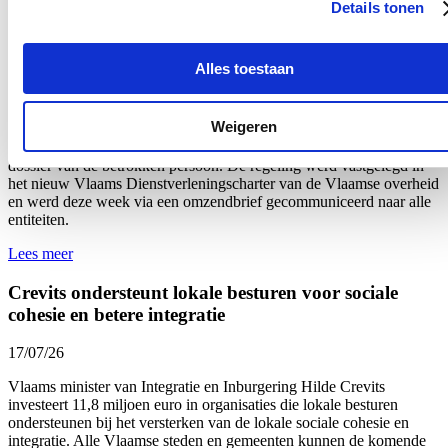
22/07/26
Details tonen
Het aantal meldingen van ongewenst gedrag van derden tegenover
personeelsleden van de Vlaamse overheid
steeg met 60%.
Dat blijkt
Alles toestaan
uit nieuwe cijfers van Vlaams minister van Bestuurszaken Hilde
Crevits. De minister wil daarom strenger optreden: indien
overheidspersoneel wordt geconfronteerd met agressie van burgers,
Weigeren
kan er voortaan onmiddellijk en kordaat op worden gereageerd door
het voorval uitdrukkelijk mee te nemen bij de beoordeling van het
dossier van de betrokken persoon. De regeling werd vastgelegd in
het nieuw Vlaams Dienstverleningscharter van de Vlaamse overheid
en werd
deze week
via een omzendbrief gecommuniceerd naar alle
entiteiten.
Lees meer
Crevits ondersteunt lokale besturen voor sociale
cohesie en betere integratie
17/07/26
Vlaams minister van Integratie en Inburgering Hilde Crevits
investeert 11,8 miljoen euro in organisaties die lokale besturen
ondersteunen bij het versterken van de lokale sociale cohesie en
integratie. Alle Vlaamse steden en gemeenten kunnen de komende