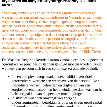
organiseren om doelgerichte geïntegreerde zorg te kunnen
bieden.
“Vandaag hebben we een aantal werkingsprincipes vastgelegd
waaraan onze eerstelijnsgezondheidszorg in Vlaanderen zal moeten
voldoen om meer doelgerichte en geïntegreerde zorg te kunnen
bieden. Voor de zorgbehoevende persoon en diens mantelzorger(s)
moet dit een zorg- en ondersteuningsaanbod opleveren dat hij beter
zelf kan sturen en opvolgen en dat er nog meer op gericht is om de
doelen te behalen die voor die persoon belangrijk zijn. Voor de
zorgverleners moet dat leiden tot meer efficiënte zorg en
ondersteuning, met meer heldere taakverdeling en inbreng van
expertise uit verschillende zorg- en welzijnshoeken.” Hilde Crevits
De Vlaamse Regering keurde daarom vandaag een besluit goed dat
opsomt welke principes of stappen gevolgd moeten worden, zeker
wanneer een persoon zich in een complexe zorgsituatie bevindt:
In een complexe zorgsituatie moeten altijd levensdoelen
geformuleerd worden: een weergave van de persoonlijke /
individuele wensen, behoeften en drijfveren van een
zorgbehoevend persoon en het uiteindelijke doel waaraan het
hele zorgpakket van die persoon moet bijdragen.
In situaties waar een omvangrijker zorg- en
ondersteuningsteam betrokken is of waar er een groot aantal
of complexe zorg- en ondersteuningsnoden is, moet een