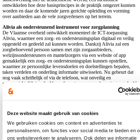
ontwikkelen hoe deze basisprincipes in de praktijk omgezet kunnen
worden en daar de komende jaren gerichte opleiding en vorming
over aanbieden aan de vele zorgverleners op het terrein.
Alivia als ondersteunend instrument voor zorgplanning
De Vlaamse overheid ontwikkelt momenteel de ICT-toepassing
Alivia, waarmee een zorg- en ondersteuningsplan digitaal en veilig
opgesteld en gedeeld zal kunnen worden. Dankzij Alivia zal een
zorgbehoevend persoon samen met zijn zorgaanbieders,
welzijnsondersteuners en mantelzorgers via een website of app
gemakkelijk een zorg- en ondersteuningsplan kunnen opstellen,
waarmee ze persoonlijke levensdoelen en doelstellingen bepalen,
taken verdelen en onderling informatie uitwisselen. Nu gebeurt dat
nog vaak schriftelijk of via de telefoon, wat onveilig en
onoverzichtelijk is, of ad hoc of apart per zorgverlener i.p.v. gedeeld
met het hele zorgteam.
Alivia zal in het voorjaar van 2024 uitgetest worden bij patiënten in
de gezinszorg en in de palliatieve zorg en dit in twee regio’s in
Vlaanderen: Zuid-West-Vlaanderen en Antwerpen. Na deze
Deze website maakt gebruik van cookies
testperiode zal Alivia systematisch uitgerold worden over heel
Vlaanderen.
We gebruiken cookies om content en advertenties te
personaliseren, om functies voor social media te bieden en 
ons websiteverkeer te analyseren. Ook delen we informatie