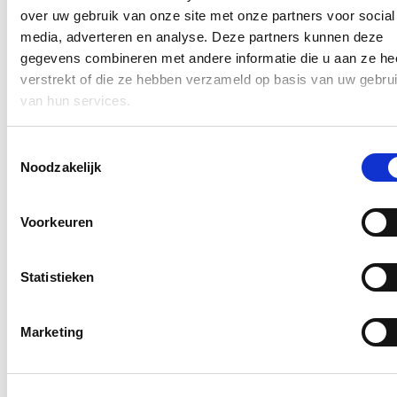
Blijf op de hoogte
over uw gebruik van onze site met onze partners voor social
media, adverteren en analyse. Deze partners kunnen deze
Ontvang mijn nieuwsbrief.
gegevens combineren met andere informatie die u aan ze he
verstrekt of die ze hebben verzameld op basis van uw gebru
E-mailadres
van hun services.
Postcode
Toestemmingsselectie
Ja, ik wens de nieuwsbrief van Hilde Crevits te ontvangen op
Noodzakelijk
bovenstaand mailadres*
Klik
hier
om de privacyvoorwaarden te raadplegen
Voorkeuren
Nieuws
Statistieken
Aantal meldingen van agressief of ongewenst gedrag
stijgt fors binnen Vlaamse overheid: nieuwe regeling
Marketing
dat dossiers tijdelijk kan opschorten in geval van
agressie voortaan van kracht