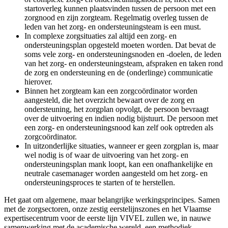
startoverleg kunnen plaatsvinden tussen de persoon met een
zorgnood en zijn zorgteam. Regelmatig overleg tussen de
leden van het zorg- en ondersteuningsteam is een must.
In complexe zorgsituaties zal altijd een zorg- en
ondersteuningsplan opgesteld moeten worden. Dat bevat de
soms vele zorg- en ondersteuningsnoden en -doelen, de leden
van het zorg- en ondersteuningsteam, afspraken en taken rond
de zorg en ondersteuning en de (onderlinge) communicatie
hierover.
Binnen het zorgteam kan een zorgcoördinator worden
aangesteld, die het overzicht bewaart over de zorg en
ondersteuning, het zorgplan opvolgt, de persoon bevraagt
over de uitvoering en indien nodig bijstuurt. De persoon met
een zorg- en ondersteuningsnood kan zelf ook optreden als
zorgcoördinator.
In uitzonderlijke situaties, wanneer er geen zorgplan is, maar
wel nodig is of waar de uitvoering van het zorg- en
ondersteuningsplan mank loopt, kan een onafhankelijke en
neutrale casemanager worden aangesteld om het zorg- en
ondersteuningsproces te starten of te herstellen.
Het gaat om algemene, maar belangrijke werkingsprincipes. Samen
met de zorgsectoren, onze zestig eerstelijnszones en het Vlaamse
expertisecentrum voor de eerste lijn VIVEL zullen we, in nauwe
samenwerking met de academische wereld, een methodiek