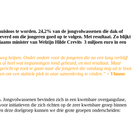
 thuisloos te worden. 24,2% van de jongvolwassenen die dak-of
everd om die jongeren goed op te volgen. Met resultaat. Zo blijkt
laams minister van Welzijn Hilde Crevits 3 miljoen euro in een
weg helpen. Onder andere voor de jongeren die na een lang verblijf
s al heel wat inspanningen rond gebeurd, en met resultaat. Maar
richt op zoek te gaan naar die jongeren die vandaag nog uit te boot
pen om een stabiele plek in onze samenleving te vinden.”
– Vlaams
jn. Jongvolwassenen bevinden zich in een kwetsbare overgangsfase,
oor initiatieven die zich richten op de zeer kwetsbare groep binnen
nnen deze doelgroep kunnen we drie grote groepen onderscheiden: