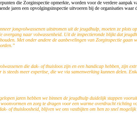
eterpunten die Zorginspectie opmerkte, worden voor de verdere aanpa
ende jaren een opvolgingsinspectie uitvoeren bij de organisaties waar 
eer jongvolwassenen uitstromen uit de jeugdhulp, moeten ze plots op 
ens de overgang naar volwassenheid. Uit de inspectieronde blijkt dat jeu
en houden. Met onder andere de aanbevelingen van Zorginspectie gaan
worden.”
wassenen die dak- of thuisloos zijn en een handicap hebben, zijn ext
n. Er is steeds meer expertise, die we via samenwerking kunnen delen. 
lopen jaren hebben we binnen de jeugdhulp duidelijk stappen vooruit
 woonvormen en zorg te dragen voor een warme overdracht richting vol
 of thuisloosheid, blijven we ons vastbijten om hen zo snel mogelijk t