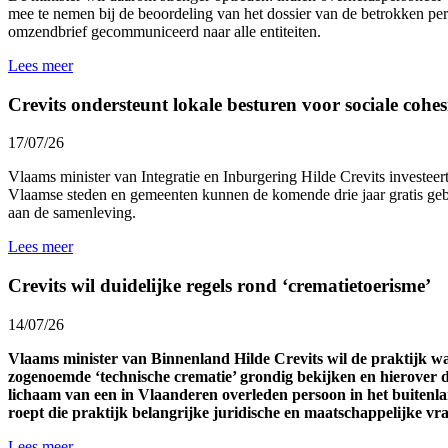
mee te nemen bij de beoordeling van het dossier van de betrokken p
omzendbrief gecommuniceerd naar alle entiteiten.
Lees meer
Crevits ondersteunt lokale besturen voor sociale cohesi
17/07/26
Vlaams minister van Integratie en Inburgering Hilde Crevits investeert 
Vlaamse steden en gemeenten kunnen de komende drie jaar gratis gebr
aan de samenleving.
Lees meer
Crevits wil duidelijke regels rond ‘crematietoerisme’
14/07/26
Vlaams minister van Binnenland Hilde Crevits wil de praktijk 
zogenoemde ‘technische crematie’ grondig bekijken en hierover d
lichaam van een in Vlaanderen overleden persoon in het buitenl
roept die praktijk belangrijke juridische en maatschappelijke v
Lees meer