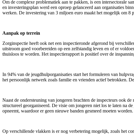
Om de complexe problematiek aan te pakken, is een intersectorale sa
en investeringsplan werd een oproep gelanceerd aan organisaties binne
werken. De investering van 3 miljoen euro maakt het mogelijk om 8 p
Aanpak op terrein
Zorginspectie heeft ook net een inspectieronde afgerond bij verschill
uitstroom goed voorbereiden op een zelfstandig leven en of er voldo
thuisloos te worden. Het inspectierapport is positief over de inspanni
In 94% van de jeugdhulporganisaties start het formuleren van hulpv
het persoonlijk netwerk zoals familie en vrienden actief betrokken. 
Naast de ondersteuning van jongeren brachten de inspecteurs ook de n
structureel georganiseerd. De visie om jongeren niet los te laten na d
opneemt, waardoor er geen nieuwe banden gesmeed moeten worden.
Op verschillende vlakken is er nog verbetering mogelijk, zoals het co