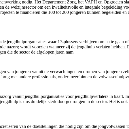
menwerking nodig. Het Departement Zorg, het VAPH en Opgroeien slaan 
n de welzijnssector om een kwaliteitsvolle en integrale begeleiding vo
rojecten te financieren die 100 tot 200 jongeren kunnen begeleiden en
ende jeugdhulporganisaties waar 17-plussers verblijven om na te gaan of
ende nazorg wordt voorzien wanneer zij de jeugdhulp verlaten hebben.
ngen die de sector de afgelopen jaren nam.
ragen van jongeren vanuit de verwachtingen en dromen van jongeren zel
De brug met andere professionals, onder meer binnen de volwassenhulpve
azorg vanuit jeugdhulporganisaties voor jeugdhulpverlaters in kaart. I
e jeugdhulp is dus duidelijk sterk doorgedrongen in de sector. Het is oo
ncretiseren van de doelstellingen die nodig zijn om die jongvolwassen 