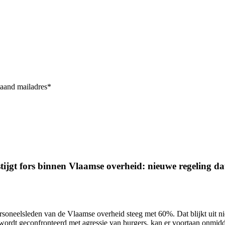
taand mailadres*
ijgt fors binnen Vlaamse overheid: nieuwe regeling dat 
ersoneelsleden van de Vlaamse overheid
steeg met 60%.
Dat blijkt uit 
wordt geconfronteerd met agressie van burgers, kan er voortaan onmidd