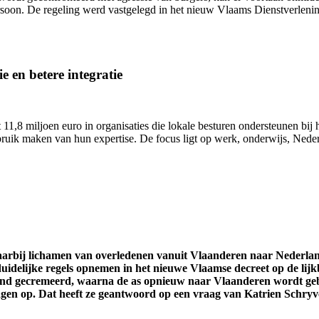
ersoon. De regeling werd vastgelegd in het nieuw Vlaams Dienstverlen
e en betere integratie
11,8 miljoen euro in organisaties die lokale besturen ondersteunen bij h
uik maken van hun expertise. De focus ligt op werk, onderwijs, Nederl
waarbij lichamen van overledenen vanuit Vlaanderen naar Nederl
uidelijke regels opnemen in het nieuwe Vlaamse decreet op de lijk
and gecremeerd, waarna de as opnieuw naar Vlaanderen wordt gebr
ragen op. Dat heeft ze geantwoord op een vraag van Katrien Schryv