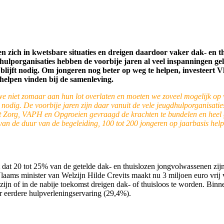
den zich in kwetsbare situaties en dreigen daardoor vaker dak- en
hulporganisaties hebben de voorbije jaren al veel inspanningen gel
blijft nodig. Om jongeren nog beter op weg te helpen, investeert V
 helpen vinden bij de samenleving.
e niet zomaar aan hun lot overlaten en moeten we zoveel mogelijk op 
nodig. De voorbije jaren zijn daar vanuit de vele jeugdhulporganisatie
t Zorg, VAPH en Opgroeien gevraagd de krachten te bundelen en heel ge
 van de duur van de begeleiding, 100 tot 200 jongeren op jaarbasis hel
kt dat 20 tot 25% van de getelde dak- en thuislozen jongvolwassenen zi
laams minister van Welzijn Hilde Crevits maakt nu 3 miljoen euro vrij v
 zijn of in de nabije toekomst dreigen dak- of thuisloos te worden. Bi
 eerdere hulpverleningservaring (29,4%).