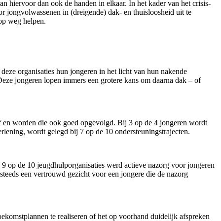
hiervoor dan ook de handen in elkaar. In het kader van het crisis-
or jongvolwassenen in (dreigende) dak- en thuisloosheid uit te
 op weg helpen.
 deze organisaties hun jongeren in het licht van hun nakende
 Deze jongeren lopen immers een grotere kans om daarna dak – of
f en worden die ook goed opgevolgd. Bij 3 op de 4 jongeren wordt
rlening, wordt gelegd bij 7 op de 10 ondersteuningstrajecten.
n 9 op de 10 jeugdhulporganisaties werd actieve nazorg voor jongeren
k steeds een vertrouwd gezicht voor een jongere die de nazorg
toekomstplannen te realiseren of het op voorhand duidelijk afspreken