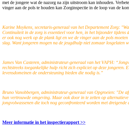
met de jongere wat de nazorg na zijn uitstroom kan inhouden. Verb
vinger aan de pols te houden kan Zorginspectie in de loop van de kom
Karine Moykens, secretaris-generaal van het Departement Zorg: "Wann
Continuïteit in de zorg is essentieel voor hen, in het bijzonder tijd
er ook nog werk op de plank ligt en we de vinger aan de pols moet
slag. Want jongeren mogen na de jeugdhulp niet zomaar losgelaten 
James Van Casteren, administrateur-generaal van het VAPH: “Jongvol
rechtstreeks toegankelijke hulp richt zich expliciet op deze jongere
levensdomeinen de ondersteuning bieden die nodig is.”
Bruno Vanobbergen, administrateur-generaal van Opgroeien: "De afge
hun vertrouwde omgeving. Maar ook door in te zetten op alternatieve
jongvolwassenen die toch nog geconfronteerd worden met dreigende dak-
Meer informatie in het inspectierapport >>