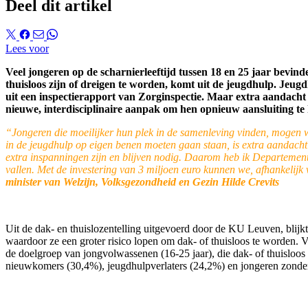
Deel dit artikel
Lees voor
Veel jongeren op de scharnierleeftijd tussen 18 en 25 jaar bevin
thuisloos zijn of dreigen te worden, komt uit de jeugdhulp. Jeugd
uit een inspectierapport van Zorginspectie. Maar extra aandacht 
nieuwe, interdisciplinaire aanpak om hen opnieuw aansluiting te
“Jongeren die moeilijker hun plek in de samenleving vinden, mogen w
in de jeugdhulp op eigen benen moeten gaan staan, is extra aandacht 
extra inspanningen zijn en blijven nodig. Daarom heb ik Departemen
vallen. Met de investering van 3 miljoen euro kunnen we, afhankelijk
minister van Welzijn, Volksgezondheid en Gezin Hilde Crevits
Uit de dak- en thuislozentelling uitgevoerd door de KU Leuven, blij
waardoor ze een groter risico lopen om dak- of thuisloos te worden. V
de doelgroep van jongvolwassenen (16-25 jaar), die dak- of thuisloos
nieuwkomers (30,4%), jeugdhulpverlaters (24,2%) en jongeren zonder