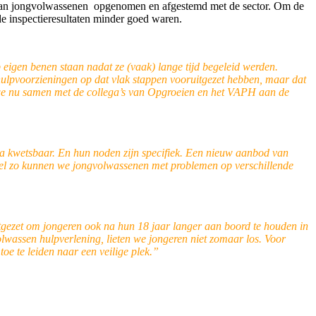
k van jongvolwassenen opgenomen en afgestemd met de sector. Om de
de inspectieresultaten minder goed waren.
eigen benen staan nadat ze (vaak) lange tijd begeleid werden.
gdhulpvoorzieningen op dat vlak stappen vooruitgezet hebben, maar dat
 we nu samen met de collega’s van Opgroeien en het VAPH aan de
ra kwetsbaar. En hun noden zijn specifiek. Een nieuw aanbod van
Enkel zo kunnen we jongvolwassenen met problemen op verschillende
gezet om jongeren ook na hun 18 jaar langer aan boord te houden in
wassen hulpverlening, lieten we jongeren niet zomaar los. Voor
oe te leiden naar een veilige plek.”