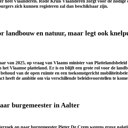
ver heel Vlaanderen.
Rode Kruis Vlaanderen
zorgt voor de nodige 
urgers zich kunnen registeren
zal dan beschikbaar zijn.
r landbouw en natuur, maar legt ook knelpu
 van 2025, op vraag van Vlaams minister van Plattelandsbeleid Hi
n het Vlaamse platteland. Er is en blijft een grote rol voor de la
 behoud van de open ruimte en een toekomstgericht mobiliteitsbel
t heeft de ambitie om via verschillende beleidsvoorstellen te komen
naar burgemeester in Aalter
derzoek op naar burgemeester Pieter De Crem wegens grove nalati