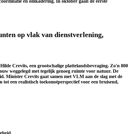
coördinatie en
omkadering.
In
oktober
gaan
de eerste
nten op vlak van dienstverlening,
lde Crevits, een grootschalige plattelandsbevraging. Zo'n 800
ndbouw weggelegd met tegelijk genoeg ruimte voor natuur. De
eid. Minister Crevits gaat samen met VLM aan de slag met de
 tot een realistisch toekomstperspectief voor een bruisend,
gheid.