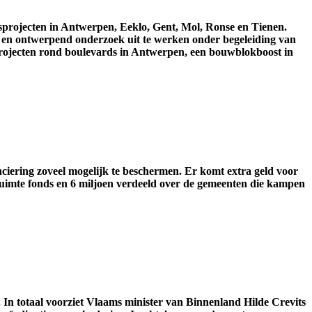
sprojecten in Antwerpen, Eeklo, Gent, Mol, Ronse en Tienen.
en
ontwerpend
onderzoek
uit
te
werken
onder begeleiding van
roject
en
rond
boulevard
s
in Antwerpen, een
bouwblokboost
in
nciering zoveel mogelijk te beschermen
.
E
r komt extra geld voor
uimte fonds
en 6 miljoen
v
erdeeld over de
gemeenten die kampen
.
In totaal voorziet
Vlaams minister van Binnenland Hilde Crevits