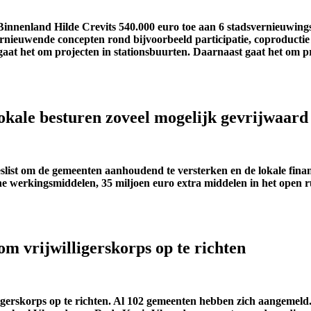
 Binnenland Hilde Crevits
540.000 euro toe
aan
6 stadsvernieuwing
ernieuwende
concepten
rond
bijvoorbeeld
participatie
,
coproductie
gaat het om
projecten in stationsbuurten
.
Daarnaast gaat het
om
p
okale besturen zoveel mogelijk gevrijwaard
slist om de gemeenten
aanhoudend
te versterken
en de lokale fina
ne werkingsmiddelen
,
35
mi
ljoen
euro
extra
middelen
in het open r
 vrijwilligerskorps op te richten
igerskorps op te richten.
Al 10
2
gemeenten hebben zich aangemeld