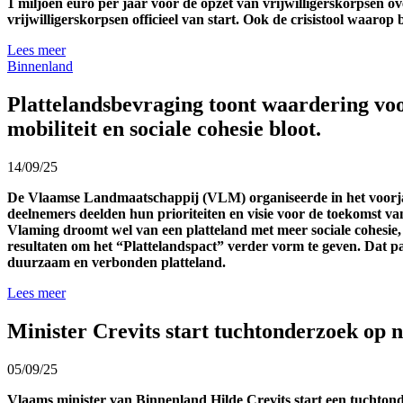
1 miljoen euro per jaar
voor de
opzet
van vrijwilligerskorpsen o
vrijwilligerskorpsen officieel van start. Ook de crisistool
waarop b
Lees meer
Binnenland
Plattelandsbevraging toont waardering voo
mobiliteit en sociale cohesie bloot.
14/09/25
De Vlaamse Landmaatschappij (VLM) organiseerde in het voorjaar
deelnemers deelden hun prioriteiten en visie voor de toekomst va
Vlaming droomt wel van een platteland met meer sociale cohesie,
resultaten om het “Plattelandspact” verder vorm te geven. Dat pac
duurzaam en verbonden platteland.
Lees meer
Minister Crevits start tuchtonderzoek op 
05/09/25
Vlaams minister van Binnenland Hilde Crevits start een tuchton