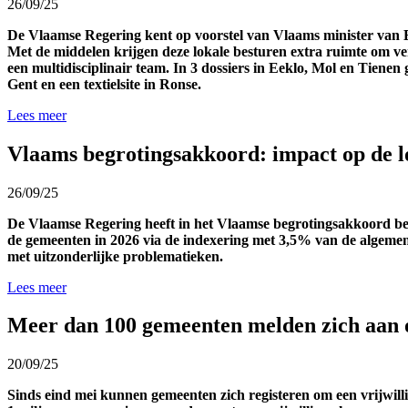
26/09/25
De Vlaamse Regering
kent
op voorstel van Vlaams minister van
Met de middelen
krijgen deze
lokale besturen
extra
ruimte
om
v
een
multidisciplinair
team.
In 3 dossiers
in Eeklo, Mol en Tienen
Gent en een textielsite in Ronse.
Lees meer
Vlaams begrotingsakkoord: impact op de l
26/09/25
De Vlaamse Regering heeft
in het Vlaamse begrotingsakkoord
be
de gemeenten in 2026
via de
indexering met 3,5%
van de algeme
met uitzonderlijke problematieken
.
Lees meer
Meer dan 100 gemeenten melden zich aan om
20/09/25
Sinds eind mei kunnen gemeenten zich
registeren
om een vrijwill