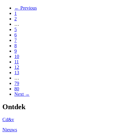
← Previous
1
2
…
5
6
7
8
9
10
11
12
13
…
79
80
Next →
Ontdek
Cd&v
Nieuws