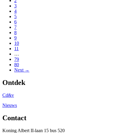
2
3
4
5
6
7
8
9
10
11
…
79
80
Next →
Ontdek
Cd&v
Nieuws
Contact
Koning Albert II-laan 15 bus 520