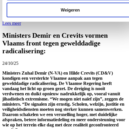
ze fungeren als ontmoetingsplaatsen, ondersteunen participatie,
verbinden bewoners, … In totaal is hiervoor 255.000 euro
Weigeren
voorzien.
Lees meer
Ministers Demir en Crevits vormen
Vlaams front tegen gewelddadige
radicalisering:
24/10/25
Ministers Zuhal Demir (N-VA) en Hilde Crevits (CD&V)
kondigen een versterkte Vlaamse aanpak aan tegen
gewelddadige radicalisering. De Vlaamse Regering heeft
vandaag het licht op groen gezet. De dreiging is nooit
verdwenen en duikt opnieuw nadrukkelijk op, vooral vanuit
jihadistisch extremisme. “We mogen niet naïef zijn”, zeggen de
ministers. “De signalen zijn ernstig. Scholen, welzijn, justitie en
veiligheidsdiensten moeten nog sterker kunnen samenwerken.
Daarom schakelen we een versnelling hoger, met duidelijke
afspraken, betere informatiedeling en meer ondersteuning voor
wie op het terrein elke dag met deze realiteit geconfronteerd