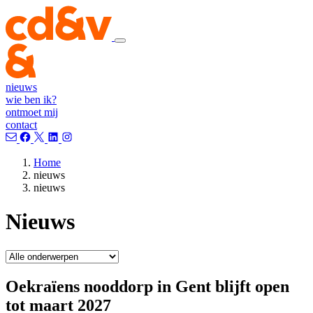
nieuws
wie ben ik?
ontmoet mij
contact
Home
nieuws
nieuws
Nieuws
Oekraïens nooddorp in Gent blijft open
tot maart 2027