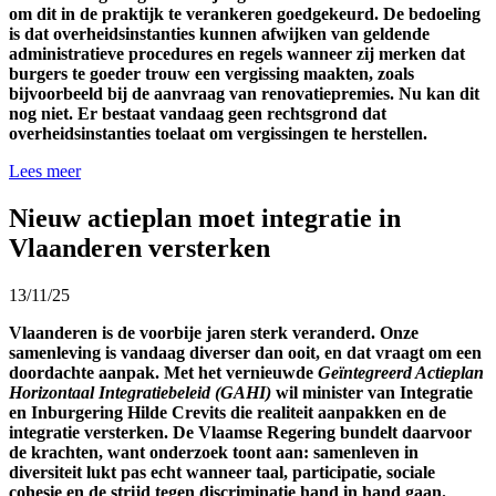
om dit in de praktijk te verankeren goedgekeurd. De bedoeling
is dat overheidsinstanties kunnen afwijken van geldende
administratieve procedures en regels wanneer zij merken dat
burgers te goeder trouw een vergissing maakten, zoals
bijvoorbeeld bij de aanvraag van renovatiepremies. Nu kan dit
nog niet. Er bestaat vandaag geen rechtsgrond dat
overheidsinstanties toelaat om vergissingen te herstellen.
Lees meer
Nieuw actieplan moet integratie in
Vlaanderen versterken
13/11/25
Vlaanderen is de voorbije jaren sterk veranderd. Onze
samenleving is vandaag diverser dan ooit, en dat vraagt om een
doordachte aanpak.
Met het vernieuwde
Geïntegreerd Actieplan
Horizontaal Integratiebeleid (GAHI)
wil minister van Integratie
en Inburgering Hilde Crevits die realiteit aanpakken en de
integratie versterken. De Vlaamse Regering bundelt daarvoor
de krachten, want onderzoek toont aan: samenleven in
diversiteit lukt pas echt wanneer taal, participatie, sociale
cohesie en de strijd tegen discriminatie hand in hand gaan.