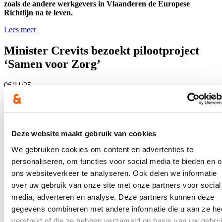
zoals de andere werkgevers in Vlaanderen de Europese
Richtlijn na te leven.
Lees meer
Minister Crevits bezoekt pilootproject
‘Samen voor Zorg’
06/11/25
Vlaams minister van Integratie en Inburgering Hilde
Crevits bracht vandaag een bezoek aan het pilootproject
‘Samen voor Zorg’, een initiatief van Amal vzw en JobRoad.
Het project biedt een innovatief antwoord op een dubbele
Deze website maakt gebruik van cookies
uitdaging: het aanhoudende personeelstekort in de Vlaamse
zorgsector én het onderbenut potentieel van internationaal
We gebruiken cookies om content en advertenties te
talent dat in Vlaanderen wil bijdragen aan de zorg.
personaliseren, om functies voor social media te bieden en 
Lees meer
ons websiteverkeer te analyseren. Ook delen we informatie
Integratie en Inburgering
over uw gebruik van onze site met onze partners voor social
media, adverteren en analyse. Deze partners kunnen deze
Burgemeestersbevraging moet
gegevens combineren met andere informatie die u aan ze he
knelpunten in lokaal veiligheidsbeleid in
verstrekt of die ze hebben verzameld op basis van uw gebru