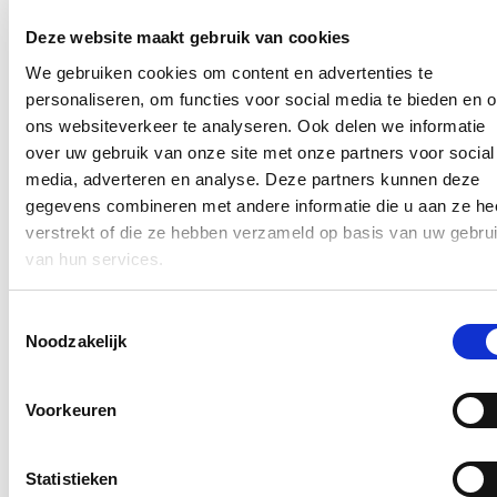
Ja, ik wens de nieuwsbrief van Hilde Crevits te ontvangen op
Deze website maakt gebruik van cookies
bovenstaand mailadres*
We gebruiken cookies om content en advertenties te
Klik
hier
om de privacyvoorwaarden te raadplegen
personaliseren, om functies voor social media te bieden en 
ons websiteverkeer te analyseren. Ook delen we informatie
over uw gebruik van onze site met onze partners voor social
Nieuws
media, adverteren en analyse. Deze partners kunnen deze
gegevens combineren met andere informatie die u aan ze he
Aantal meldingen van agressief of ongewenst gedrag
verstrekt of die ze hebben verzameld op basis van uw gebru
stijgt fors binnen Vlaamse overheid: nieuwe regeling
van hun services.
dat dossiers tijdelijk kan opschorten in geval van
agressie voortaan van kracht
Toestemmingsselectie
22/07/26
Noodzakelijk
Het aantal meldingen van ongewenst gedrag van derden tegenover
personeelsleden van de Vlaamse overheid
steeg met 60%.
Dat blijkt
uit nieuwe cijfers van Vlaams minister van Bestuurszaken Hilde
Voorkeuren
Crevits. De minister wil daarom strenger optreden: indien
overheidspersoneel wordt geconfronteerd met agressie van burgers,
kan er voortaan onmiddellijk en kordaat op worden gereageerd door
Statistieken
het voorval uitdrukkelijk mee te nemen bij de beoordeling van het