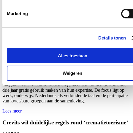
dossier van de betrokken persoon. De regeling werd vastgelegd in
het nieuw Vlaams Dienstverleningscharter van de Vlaamse overheid
Marketing
en werd
deze week
via een omzendbrief gecommuniceerd naar alle
entiteiten.
Lees meer
Details tonen
Crevits ondersteunt lokale besturen voor sociale
cohesie en betere integratie
Alles toestaan
17/07/26
Vlaams minister van Integratie en Inburgering Hilde Crevits
Weigeren
investeert 11,8 miljoen euro in organisaties die lokale besturen
ondersteunen bij het versterken van de lokale sociale cohesie en
integratie. Alle Vlaamse steden en gemeenten kunnen de komende
drie jaar gratis gebruik maken van hun expertise. De focus ligt op
werk, onderwijs, Nederlands als verbindende taal en de participatie
van kwetsbare groepen aan de samenleving.
Lees meer
Crevits wil duidelijke regels rond ‘crematietoerisme’