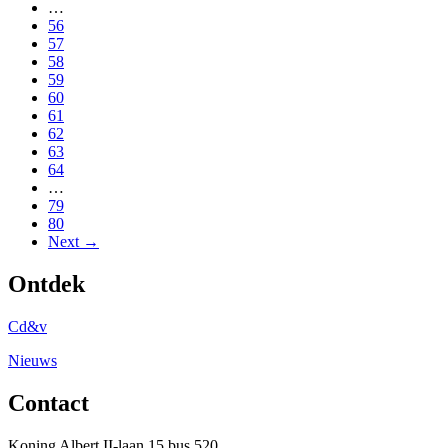
…
56
57
58
59
60
61
62
63
64
…
79
80
Next →
Ontdek
Cd&v
Nieuws
Contact
Koning Albert II-laan 15 bus 520