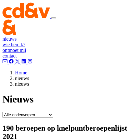
nieuws
wie ben ik?
ontmoet mij
contact
Home
nieuws
nieuws
Nieuws
190 beroepen op knelpuntberoepenlijst
2021