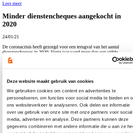
Lees meer
Minder dienstencheques aangekocht in
2020
24/01/21
De coronacrisis heeft gezorgd voor een terugval van het aantal
dienstencheques in 2020. Vorig jaar werd meer dan een vijfde
minder dienstencheques aangekocht dan in 2019. In totaal werden
ook bijna een vijfde minder dienstencheques gebruikt en uitbetaald
aan de dienstencheque-ondernemingen dan het jaar ervoor. Om
tegemoet te komen aan de bijkomende kosten en de weggevallen
inkomsten, kende Vlaams minister van Werk Hilde Crevits vorig
Deze website maakt gebruik van cookies
jaar ruim 75 miljoen euro extra subsidies toe aan de
dienstenchequesector. Zo kon de dienstverlening gegarandeerd
We gebruiken cookies om content en advertenties te
worden en in veilige omstandigheden verlopen. Er werd ook
personaliseren, om functies voor social media te bieden en 
gesleuteld aan de dienstverlening voor mensen met een beperking.
ons websiteverkeer te analyseren. Ook delen we informatie
Vanaf nu moeten zij niet langer jaarlijks documenten indienen om
een verhoogd aantal dienstencheques te kunnen bestellen bij
over uw gebruik van onze site met onze partners voor social
Sodexo, maar worden de gegevens automatisch gekoppeld aan het
media, adverteren en analyse. Deze partners kunnen deze
profiel.
gegevens combineren met andere informatie die u aan ze he
Lees meer