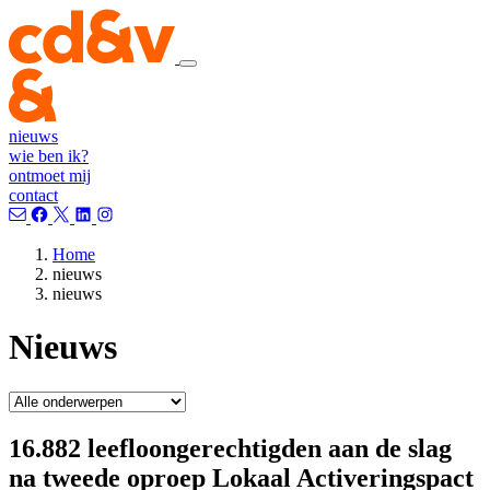
nieuws
wie ben ik?
ontmoet mij
contact
Home
nieuws
nieuws
Nieuws
16.882 leefloongerechtigden aan de slag
na tweede oproep Lokaal Activeringspact