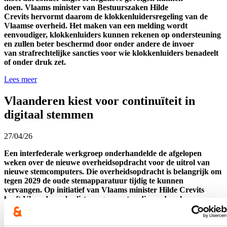
doen.
Vlaams minister van Bestuurszaken Hilde
Crevits
hervormt
daarom
de
klokkenluiders
regeling
van de
Vlaamse overheid.
Het maken van een melding wordt
eenvoudiger, klokkenluiders
kunnen rekenen op ondersteuning
en zullen beter beschermd
door onder andere de invoer
van
strafrechtelijke sancties voor wie klokkenluiders
benadeelt
of onder druk zet
.
Lees meer
Vlaanderen kiest voor continuïteit in
digitaal stemmen
27/04/26
Een
interfederale
werkgroep onderhandel
de de afgelopen
weken
over de nieuwe overheidsopdracht voor de uitrol van
nieuwe stemcomputers.
Die overheidsopdracht is belangrijk om
tegen 2029 de oude stemapparatuur tijdig te kunnen
vervangen.
Op initiatief van Vlaams minister Hilde Crevits
heeft
Vlaanderen beslist om
gemeenten die
eerder al
elektronisch stemden
de mogelijkheid te bieden om
dat opnieuw
te doen.
In totaal gaat het om
1
56 gemeenten
.