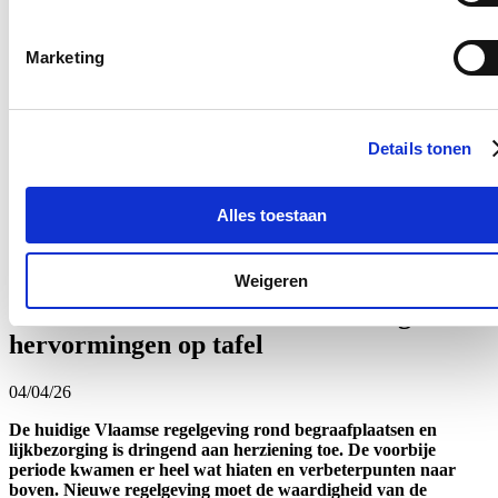
nieuwe cultuurhub mARTa in Mechelen
Marketing
15/04/26
Vlaams minister Hilde Crevits kent zo’n 370.0
00 euro steun toe
vanuit Vlaanderen voor de herbestemming van de voormalige
Heilig Hartkerk en de aangrenzende pastorie. Dat heeft ze
Details tonen
bekend gemaakt tijdens een bezoek aan de site met
burgemeester Bart Somers.
Alles toestaan
Lees meer
Binnenland
Gedaan met commerciële deals in de
Weigeren
uitvaartsector: minister Crevits legt
hervormingen op tafel
04/04/26
De huidige Vlaamse regelgeving rond begraafplaatsen en
lijkbezorging is dringend aan herziening toe. De voorbije
periode kwamen er heel wat hiaten en verbeterpunten naar
boven. Nieuwe regelgeving moet de waardigheid van de