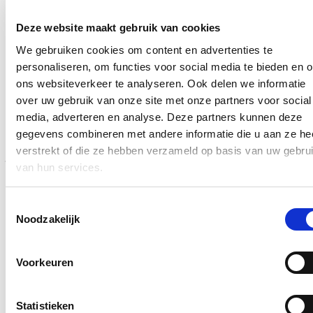
Lees meer
Binnenland
Deze website maakt gebruik van cookies
Meer dan 6 op 10 kerken in Vlaanderen
We gebruiken cookies om content en advertenties te
personaliseren, om functies voor social media te bieden en 
komen in aanmerking voor neven- of
ons websiteverkeer te analyseren. Ook delen we informatie
herbestemming
over uw gebruik van onze site met onze partners voor social
media, adverteren en analyse. Deze partners kunnen deze
25/04/26
gegevens combineren met andere informatie die u aan ze he
Een vijfde van de
Vlaamse
parochiekerken kreeg de afgelopen
verstrekt of die ze hebben verzameld op basis van uw gebru
jaren een andere invulling
.
Uit de analyse van
van hun services.
de
toekomstplannen voor de Vlaamse kerken
blijkt
dat
er
voor
minder dan
3%
van de
kerken
nog
een
exclusief
religieuze
toekomst
ge
zien
wordt
.
Bij 6
Toestemmingsselectie
op de 10 kerken worden een her- of nevenbestemming
overwogen.
Noodzakelijk
Lees meer
Binnenland
Voorkeuren
370.000 euro steun voor herbestemming
van Heilig Hartkerk en pastorie tot
Statistieken