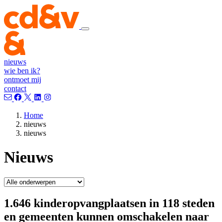
nieuws
wie ben ik?
ontmoet mij
contact
Home
nieuws
nieuws
Nieuws
1.646 kinderopvangplaatsen in 118 steden
en gemeenten kunnen omschakelen naar