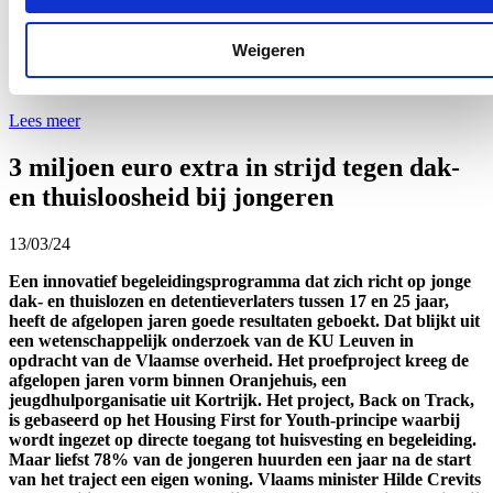
georganiseerd door het Expertisecentrum Dementie
Vlaanderen in nauwe samenwerking en afstemming met Domus
Medica en experten uit het werkveld waaronder geriaters,
Weigeren
neurologen en ouderenpsychiaters. Er werden intussen 90
referentieartsen opgeleid, maar er staat nog een rij wachtenden.
Lees meer
3 miljoen euro extra in strijd tegen dak-
en thuisloosheid bij jongeren
13/03/24
Een innovatief begeleidingsprogramma dat zich richt op jonge
dak- en thuislozen en detentieverlaters tussen 17 en 25 jaar,
heeft de afgelopen jaren goede resultaten geboekt. Dat blijkt uit
een wetenschappelijk onderzoek van de KU Leuven in
opdracht van de Vlaamse overheid. Het proefproject kreeg de
afgelopen jaren vorm binnen Oranjehuis, een
jeugdhulporganisatie uit Kortrijk. Het project, Back on Track,
is gebaseerd op het Housing First for Youth-principe waarbij
wordt ingezet op directe toegang tot huisvesting en begeleiding.
Maar liefst 78% van de jongeren huurden een jaar na de start
van het traject een eigen woning. Vlaams minister Hilde Crevits