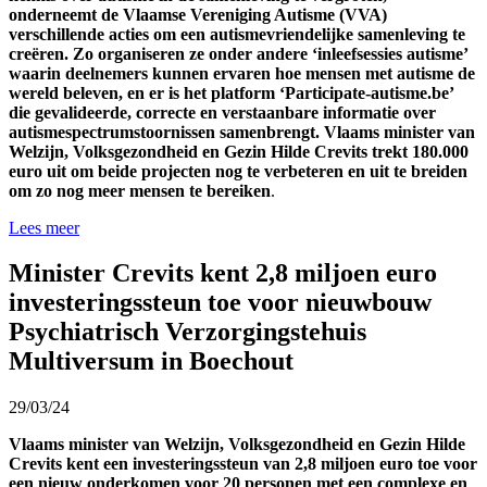
onderneemt de Vlaamse Vereniging Autisme (VVA)
verschillende acties om een autismevriendelijke samenleving te
creëren. Zo organiseren ze onder andere ‘inleefsessies autisme’
waarin deelnemers kunnen ervaren hoe mensen met autisme de
wereld beleven, en er is het platform ‘Participate-autisme.be’
die gevalideerde, correcte en verstaanbare informatie over
autismespectrumstoornissen samenbrengt. Vlaams minister van
Welzijn, Volksgezondheid en Gezin Hilde Crevits trekt 180.000
euro uit om beide projecten nog te verbeteren en uit te breiden
om zo nog meer mensen te bereiken
.
Lees meer
Minister Crevits kent 2,8 miljoen euro
investeringssteun toe voor nieuwbouw
Psychiatrisch Verzorgingstehuis
Multiversum in Boechout
29/03/24
Vlaams minister van Welzijn, Volksgezondheid en Gezin Hilde
Crevits kent een investeringssteun van 2,8 miljoen euro toe voor
een nieuw onderkomen voor 20 personen met een complexe en