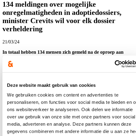
134 meldingen over mogelijke
onregelmatigheden in adoptiedossiers,
minister Crevits wil voor elk dossier
verheldering
21/03/24
In totaal hebben 134 mensen zich gemeld na de oproep aan
mensen die met vragen zitten over hun adoptiedossier. Minister
Crevits vraagt een screening van elk van deze adoptiedossiers.
Wie wil kan ook persoonlijk in gesprek gaan over de
mogelijkheden van bijkomend onderzoek in het land van
herkomst. Er zal ook zorg en begeleiding geboden worden
doorheen het hele traject.
Deze website maakt gebruik van cookies
We gebruiken cookies om content en advertenties te
Lees meer
personaliseren, om functies voor social media te bieden en 
Aantal klachten over woonzorgcentra
ons websiteverkeer te analyseren. Ook delen we informatie
licht gedaald in 2023
over uw gebruik van onze site met onze partners voor social
media, adverteren en analyse. Deze partners kunnen deze
19/03/24
gegevens combineren met andere informatie die u aan ze he