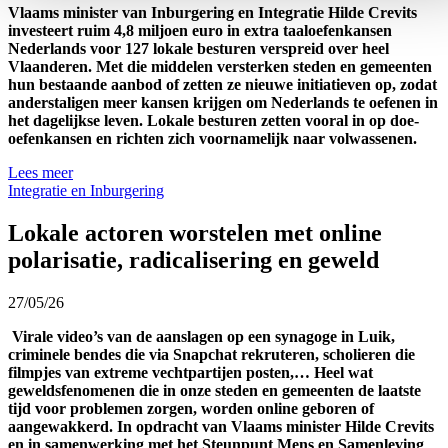
Vlaams minister van Inburgering en Integratie Hilde Crevits
investeert ruim 4,8 miljoen euro in extra taaloefenkansen
Nederlands voor 127 lokale besturen verspreid over heel
Vlaanderen. Met die middelen versterken steden en gemeenten
hun bestaande aanbod of zetten ze nieuwe initiatieven op, zodat
anderstaligen meer kansen krijgen om Nederlands te oefenen in
het dagelijkse leven. Lokale besturen zetten vooral in op doe-
oefenkansen en richten zich voornamelijk naar volwassenen.
Lees meer
Integratie en Inburgering
Lokale actoren worstelen met online
polarisatie, radicalisering en geweld
27/05/26
Virale video’s van de aanslagen op een synagoge in Luik,
criminele bendes die via Snapchat rekruteren, scholieren die
filmpjes van extreme vechtpartijen posten,… Heel wat
geweldsfenomenen die in onze steden en gemeenten de laatste
tijd voor problemen zorgen, worden online geboren of
aangewakkerd. In opdracht van Vlaams minister Hilde Crevits
en in samenwerking met het Steunpunt Mens en Samenleving