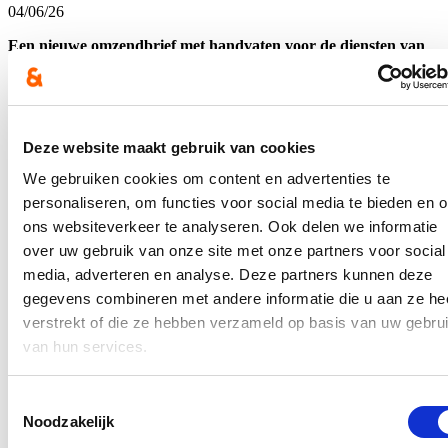
04/06/26
Een nieuwe omzendbrief met handvaten voor de diensten van
de Vlaamse overheid, lokale besturen en de provincies moet
overheidsopdrachten toegankelijker maken voor kmo’s.
Daarmee wil minister Crevits in samenwerking met UNIZO en
Bouwunie de lokale economie versterken. Concreet gaat het om
aanbevelingen die drempels om deel te namen aan
Deze website maakt gebruik van cookies
overheidsopdrachten kunnen verlagen.
We gebruiken cookies om content en advertenties te
Lees meer
personaliseren, om functies voor social media te bieden en 
Binnenland
ons websiteverkeer te analyseren. Ook delen we informatie
Meer inburgeraars zullen moeten betalen
over uw gebruik van onze site met onze partners voor social
voor hun inburgeringstraject
media, adverteren en analyse. Deze partners kunnen deze
gegevens combineren met andere informatie die u aan ze he
03/06/26
verstrekt of die ze hebben verzameld op basis van uw gebru
van hun services.
De Vlaamse Regering heeft op voorstel van Vlaams minister
van Integratie en Inburgering Hilde Crevits een nieuw decreet
goedgekeurd dat het Vlaamse integratie- en inburgeringsbeleid
Toestemmingsselectie
verder moderniseert.
Een van de belangrijkste wijzigingen is de
Noodzakelijk
hervorming van de retributie: meer inburgeraars zullen
voortaan moeten bijdragen aan hun traject.