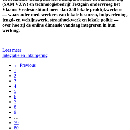
(SAM VZW) en technologiebedrijf Textgain ondervroeg het
Vlaams Vredesinstituut meer dan 250 lokale praktijkwerkers
— waaronder medewerkers van lokale besturen, hulpverlening,
jeugd- en welzijnswerk, straathoekwerk en lokale politie —
over hoe zij de online dimensie vandaag integreren in hun
werking.
Lees meer
Integratie en Inburgering
← Previous
1
2
3
4
5
6
7
8
9
…
79
80