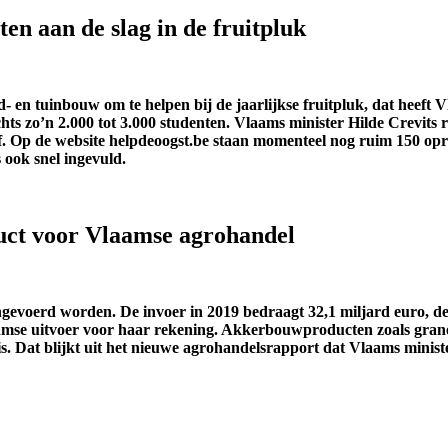
en aan de slag in de fruitpluk
d- en tuinbouw om te helpen bij de jaarlijkse fruitpluk, dat heef
hts zo’n 2.000 tot 3.000 studenten. Vlaams minister Hilde Crevits 
af. Op de website helpdeoogst.be staan momenteel nog ruim 150 o
ook snel ingevuld.
uct voor Vlaamse agrohandel
voerd worden. De invoer in 2019 bedraagt 32,1 miljard euro, de ui
mse uitvoer voor haar rekening. Akkerbouwproducten zoals granen
jk is. Dat blijkt uit het nieuwe agrohandelsrapport dat Vlaams mi