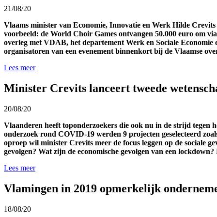
21/08/20
Vlaams minister van Economie, Innovatie en Werk Hilde Crevits wi
voorbeeld: de World Choir Games ontvangen 50.000 euro om via vi
overleg met VDAB, het departement Werk en Sociale Economie en de
organisatoren van een evenement binnenkort bij de Vlaamse overh
Lees meer
Minister Crevits lanceert tweede wetens
20/08/20
Vlaanderen heeft toponderzoekers die ook nu in de strijd tegen 
onderzoek rond COVID-19 werden 9 projecten geselecteerd zoals 
oproep wil minister Crevits meer de focus leggen op de sociale
gevolgen? Wat zijn de economische gevolgen van een lockdown? N
Lees meer
Vlamingen in 2019 opmerkelijk ondernem
18/08/20