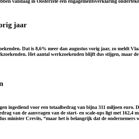
 hebben vandaag in Oosterzele een engagementsverklaring onderte
rig jaar
kenden. Dat is 8,6% meer dan augustus vorig jaar, zo meldt Vlaam
zoekenden. Het aantal werkzoekenden blijft dus stijgen, maar de pr
n
en ingediend voor een totaalbedrag van bijna 311 miljoen euro. D
bedrag van de aanvragen van de start- en scale-ups ligt met 162,4 
aldus minister Crevits, “maar het is belangrijk dat de ondernemer