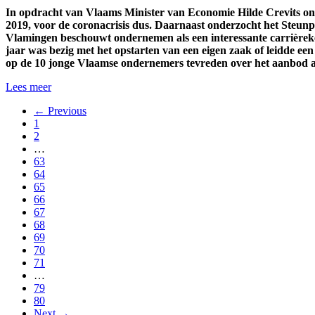
In opdracht van Vlaams Minister van Economie Hilde Crevits 
2019, voor de coronacrisis dus. Daarnaast onderzocht het Steun
Vlamingen beschouwt ondernemen als een interessante carrièreke
jaar was bezig met het opstarten van een eigen zaak of leidde ee
op de 10 jonge Vlaamse ondernemers tevreden over het aanbod a
Lees meer
← Previous
1
2
…
63
64
65
66
67
68
69
70
71
…
79
80
Next →