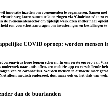
l innovatie inzetten om evenementen te organiseren. Samen met de 
rtuele weg koren samen te laten zingen via ‘Choirboxes’ en zo re
 evenementensector om tijdelijk werklozen sneller naar opleidinge
eid een voorschot aanvragen om investeringen en bestellingen te 
chappelijke COVID oproep: worden mensen 
het coronavirus hoge toppen scheren. In een eerste oproep van Vl
onderzoek naar antistoffen, een mobiele app en verschillende be
 gevolgen van de coronacrisis. Worden mensen in armoede meer get
iet alleen medisch onderzoek dus, maar ook op het vlak van welzi
ender dan de buurlanden