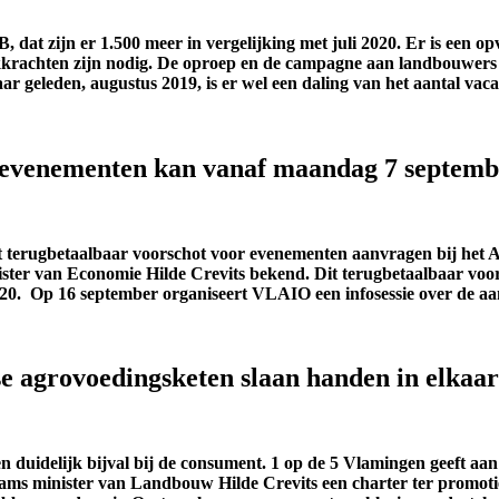
t zijn er 1.500 meer in vergelijking met juli 2020. Er is een opva
rkkrachten zijn nodig. De oproep en de campagne aan landbouwers
aar geleden, augustus 2019, is er wel een daling van het aantal va
 evenementen kan vanaf maandag 7 septemb
t terugbetaalbaar voorschot voor evenementen aanvragen bij h
ster van Economie Hilde Crevits bekend. Dit terugbetaalbaar voo
2020. Op 16 september organiseert VLAIO een infosessie over de 
se agrovoedingsketen slaan handen in elkaar
en duidelijk bijval bij de consument. 1 op de 5 Vlamingen geeft a
laams minister van Landbouw Hilde Crevits een charter ter promotie