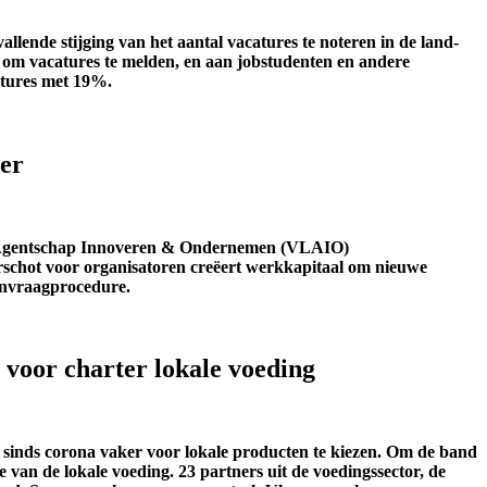
llende stijging van het aantal vacatures te noteren in de land-
 om vacatures te melden, en aan jobstudenten en andere
catures met 19%.
er
et Agentschap Innoveren & Ondernemen (VLAIO)
rschot voor organisatoren creëert werkkapitaal om nieuwe
aanvraagprocedure.
 voor charter lokale voeding
an sinds corona vaker voor lokale producten te kiezen. Om de band
 van de lokale voeding. 23 partners uit de voedingssector, de