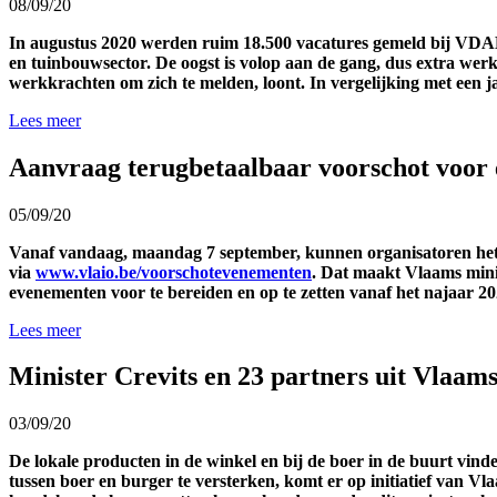
08/09/20
In augustus 2020 werden ruim 18.500 vacatures gemeld bij VDAB, da
en tuinbouwsector. De oogst is volop aan de gang, dus extra we
werkkrachten om zich te melden, loont. In vergelijking met een j
Lees meer
Aanvraag terugbetaalbaar voorschot voor
05/09/20
Vanaf vandaag, maandag 7 september, kunnen organisatoren he
via
www.vlaio.be/voorschotevenementen
. Dat maakt Vlaams mini
evenementen voor te bereiden en op te zetten vanaf het najaar 
Lees meer
Minister Crevits en 23 partners uit Vlaam
03/09/20
De lokale producten in de winkel en bij de boer in de buurt vind
tussen boer en burger te versterken, komt er op initiatief van V