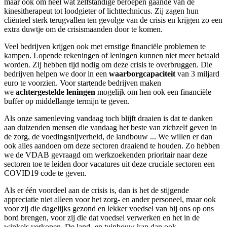
maar ook om heel wat zelfstandige beroepen gaande van de
kinesitherapeut tot loodgieter of lichttechnicus. Zij zagen hun
cliënteel sterk terugvallen ten gevolge van de crisis en krijgen zo een
extra duwtje om de crisismaanden door te komen.
Veel bedrijven krijgen ook met ernstige financiële problemen te
kampen. Lopende rekeningen of leningen kunnen niet meer betaald
worden. Zij hebben tijd nodig om deze crisis te overbruggen. Die
bedrijven helpen we door in een
waarborgcapaciteit
van 3 miljard
euro te voorzien. Voor startende bedrijven maken
we
achtergestelde leningen
mogelijk om hen ook een financiële
buffer op middellange termijn te geven.
Als onze samenleving vandaag toch blijft draaien is dat te danken
aan duizenden mensen die vandaag het beste van zichzelf geven in
de zorg, de voedingsnijverheid, de landbouw ... We willen er dan
ook alles aandoen om deze sectoren draaiend te houden. Zo hebben
we de VDAB gevraagd om werkzoekenden prioritair naar deze
sectoren toe te leiden door vacatures uit deze cruciale sectoren een
COVID19 code te geven.
Als er één voordeel aan de crisis is, dan is het de stijgende
appreciatie niet alleen voor het zorg- en ander personeel, maar ook
voor zij die dagelijks gezond en lekker voedsel van bij ons op ons
bord brengen, voor zij die dat voedsel verwerken en het in de
winkels verkopen. De land- en tuinbouw kan dan ook