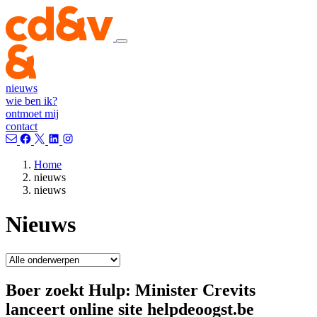
nieuws
wie ben ik?
ontmoet mij
contact
Home
nieuws
nieuws
Nieuws
Boer zoekt Hulp: Minister Crevits
lanceert online site helpdeoogst.be