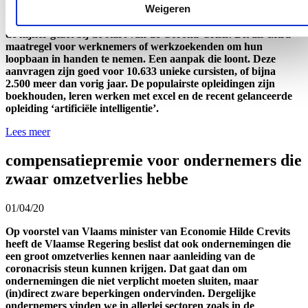
Weigeren
Werk Hilde Crevits heeft VDAB haar aanbod aan online
opleidingen, webinars, workshops en coaches dan ook extra in
de kijker gezet bij de start van de Corona-Crisis. Dit als extra
maatregel voor werknemers of werkzoekenden om hun
loopbaan in handen te nemen. Een aanpak die loont. Deze
aanvragen zijn goed voor 10.633 unieke cursisten, of bijna
2.500 meer dan vorig jaar. De populairste opleidingen zijn
boekhouden, leren werken met excel en de recent gelanceerde
opleiding ‘artificiële intelligentie’.
Lees meer
compensatiepremie voor ondernemers die
zwaar omzetverlies hebbe
01/04/20
Op voorstel van Vlaams minister van Economie Hilde Crevits
heeft de Vlaamse Regering beslist dat ook ondernemingen die
een groot omzetverlies kennen naar aanleiding van de
coronacrisis steun kunnen krijgen. Dat gaat dan om
ondernemingen die niet verplicht moeten sluiten, maar
(in)direct zware beperkingen ondervinden. Dergelijke
ondernemers vinden we in allerlei sectoren zoals in de