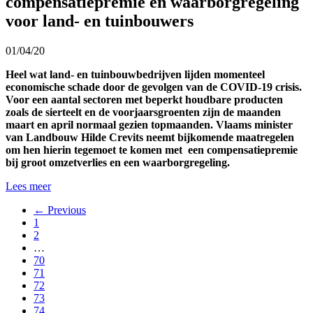
compensatiepremie en waarborgregeling
voor land- en tuinbouwers
01/04/20
Heel wat land- en tuinbouwbedrijven lijden momenteel
economische schade door de gevolgen van de COVID-19 crisis.
Voor een aantal sectoren met beperkt houdbare producten
zoals de sierteelt en de voorjaarsgroenten zijn de maanden
maart en april normaal gezien topmaanden. Vlaams minister
van Landbouw Hilde Crevits neemt bijkomende maatregelen
om hen hierin tegemoet te komen met een compensatiepremie
bij groot omzetverlies en een waarborgregeling.
Lees meer
← Previous
1
2
…
70
71
72
73
74