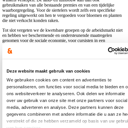
gebruikmaken van alle bestaande premies en van een tijdelijke
waarborgregeling. Voor de siertelers wordt zelfs een specifieke
regeling uitgewerkt om hen te vergoeden voor bloemen en planten
die niet verkocht konden raken.
Tot slot vergeten we de kwetsbare groepen op de arbeidsmarkt niet
en hebben we beschermende en ondersteunende maatregelen
genomen voor de sociale economie, voor cursisten in een
individuele beroepsopleiding, voor wijk-werkers en werknemers in
de dienstensector.
Elk van die maatregelen blijven we monitoren en zullen we bijsturen
waar nodig. De coronacrisis treft ons als samenleving bijzonder
hard. Maar met de inspanningen van elk van u, met de inzet van
Deze website maakt gebruik van cookies
duizenden Vlamingen en met deze krachtige maatregelen van de
We gebruiken cookies om content en advertenties te
Vlaamse Regering zullen we deze crisis samen het hoofd bieden!
personaliseren, om functies voor social media te bieden en 
ons websiteverkeer te analyseren. Ook delen we informatie
Hilde Crevits
over uw gebruik van onze site met onze partners voor social
media, adverteren en analyse. Deze partners kunnen deze
Lees meer
gegevens combineren met andere informatie die u aan ze he
Het aantal werkzoekenden stijgt voor het
verstrekt of die ze hebben verzameld op basis van uw gebru
van hun services.