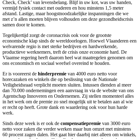
Check, Check’ van levensbelang. Blijf in uw kot, was uw handen,
vermijd fysiek contact met ouderen en hou minstens 1,5 meter
afstand. Lastige, maar hoogstnoodzakelijke inspanningen die we
met z’n allen moeten blijven volhouden om deze gezondheidscrisis
samen door te komen.
Tegelijkertijd zorgt de coronacrisis ook voor de grootste
economische klap sinds de wereldoorlogen. Hoewel Vlaanderen een
welvarende regio is met sterke bedrijven en hardwerkende,
productieve werknemers, treft de crisis onze economie hard. De
Vlaamse regering heeft daarom heel wat maatregelen genomen om
ons economisch en sociaal weefsel overeind te houden.
Er is vooreerst de
hinderpremie
van 4000 euro netto voor
horecazaken en winkels die op beslissing van de Nationale
Veiligheidsraad verplicht moeten sluiten. Intussen dienden al meer
dan 70.000 ondernemingen een aanvraag in via de website van ons
Agentschap Innoveren en Ondernemen. Zij stellen momenteel alles
in het werk om de premie zo snel mogelijk uit te betalen aan al wie
er recht op heeft. Grote dank en waardering ook voor hun harde
werk.
Sinds deze week is er ook de
compensatiepremie
van 3000 euro
netto voor zaken die verder werken maar hun omzet met minstens
60 procent zagen dalen. Het gaat hier daarbij niet alleen om winkels,