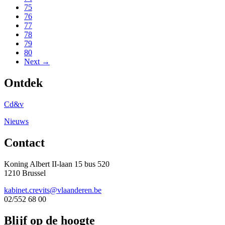
75
76
77
78
79
80
Next →
Ontdek
Cd&v
Nieuws
Contact
Koning Albert II-laan 15 bus 520
1210 Brussel
kabinet.crevits@vlaanderen.be
02/552 68 00
Blijf op de hoogte