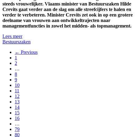
steeds vrouwelijker. Vlaams minister van Bestuurszaken Hilde
Crevits gaat verder aan de slag om alle streefcijfers te halen en
verder te verbeteren. Minister Crevits zet ook in op een grotere
deelname van vrouwen aan ontwikkeltrajecten naar
managementfuncties in zowel het midden- als topmanagement.
Lees meer
Bestuurszaken
← Previous
1
2
…
8
9
10
11
12
13
14
15
16
…
79
80