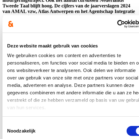
inburgeringstraject. Ook het aantal cursussen Nederlands
Tweede Taal blijft hoog. De cijfers van de jaarverslagen 2024
van AMAL vzw, Atlas Antwerpen en het Agentschap Integratie
en Inburgering tonen een groeiende instroom, meer cursussen
en hogere slaagcijfers.
Lees meer
Integratie en Inburgering
Deze website maakt gebruik van cookies
44 miljoen voor energie- en
We gebruiken cookies om content en advertenties te
klimaatinitiatieven in Vlaamse gemeenten
personaliseren, om functies voor social media te bieden en 
en steden
ons websiteverkeer te analyseren. Ook delen we informatie
over uw gebruik van onze site met onze partners voor social
05/05/25
media, adverteren en analyse. Deze partners kunnen deze
Vlaams minister van Binnenland Hilde Crevits kent 44 miljoen
gegevens combineren met andere informatie die u aan ze he
euro toe aan lokale besturen die intekenden op het Lokaal
verstrekt of die ze hebben verzameld op basis van uw gebru
Energie- en Klimaatpact (LEKP). Het gaat om middelen voor
van hun services.
projecten rond klimaat en energie in een gemeente of stad.
Toestemmingsselectie
Lees meer
Noodzakelijk
Binnenland