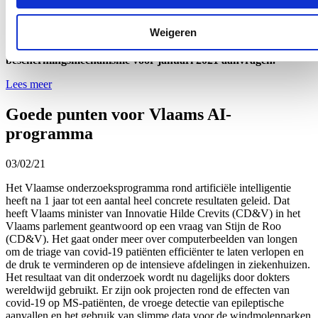
beschermingsmechanisme voor de maanden januari en februari
2021 definitief goedgekeurd. Eerder deze week had Europa al
Weigeren
haar goedkeuring voor de maatregel gegeven. Vanaf 16
februari 2021 zullen ondernemers het Vlaams
beschermingsmechanisme voor januari 2021 aanvragen.
Lees meer
Goede punten voor Vlaams AI-
programma
03/02/21
Het Vlaamse onderzoeksprogramma rond artificiële intelligentie
heeft na 1 jaar tot een aantal heel concrete resultaten geleid. Dat
heeft Vlaams minister van Innovatie Hilde Crevits (CD&V) in het
Vlaams parlement geantwoord op een vraag van Stijn de Roo
(CD&V). Het gaat onder meer over computerbeelden van longen
om de triage van covid-19 patiënten efficiënter te laten verlopen en
de druk te verminderen op de intensieve afdelingen in ziekenhuizen.
Het resultaat van dit onderzoek wordt nu dagelijks door dokters
wereldwijd gebruikt. Er zijn ook projecten rond de effecten van
covid-19 op MS-patiënten, de vroege detectie van epileptische
aanvallen en het gebruik van slimme data voor de windmolenparken