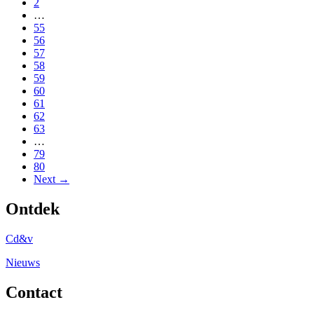
2
…
55
56
57
58
59
60
61
62
63
…
79
80
Next →
Ontdek
Cd&v
Nieuws
Contact