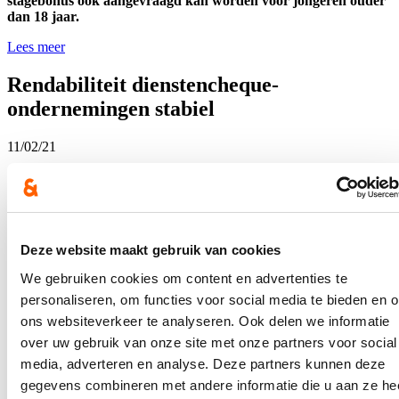
stagebonus ook aangevraagd kan worden voor jongeren ouder
dan 18 jaar.
Lees meer
Rendabiliteit dienstencheque-
ondernemingen stabiel
11/02/21
Uit de jaarrekeningen 2019 van de dienstencheque-
ondernemingen in Vlaanderen blijkt dat die ondernemingen
financieel gezond zijn. in vergelijking met 2018 zijn de
bedrijven over het algemeen even rendabel. Drie kwart van de
bedrijven hebben een positief eindresultaat. Het gemiddeld
Deze website maakt gebruik van cookies
netto-bedrijfsresultaat is 0,54 euro per dienstencheque. Het is
uitkijken naar de cijfers van 2020 en de impact van corona.
We gebruiken cookies om content en advertenties te
Vlaams minister van Economie Hilde Crevits heeft in 2020 bijna
personaliseren, om functies voor social media te bieden en 
100 miljoen euro extra geïnvesteerd in veilige
ons websiteverkeer te analyseren. Ook delen we informatie
werkomstandigheden en voor het eerst wordt de indexering in
2020 volledig door Vlaanderen gedekt.
over uw gebruik van onze site met onze partners voor social
media, adverteren en analyse. Deze partners kunnen deze
Lees meer
gegevens combineren met andere informatie die u aan ze he