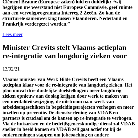
Clément Beaune (Europese zaken) luid en duidelijk: “wij
begrijpen uw weerstand niet Europese Commissie, geef ruimte
aan een vervolgprogramma Interreg 2 Zeeën. Zo kan de
structurele samenwerking tussen Vlaanderen, Nederland en
Frankrijk verdergezet worden.”
Lees meer
Minister Crevits stelt Vlaams actieplan
re-integratie van langdurig zieken voor
13/02/21
Vlaams minister van Werk Hilde Crevits heeft een Vlaams
actieplan klaar voor de re-integratie van langdurig zieken. Het
plan omvat drie duidelijke doelstellingen: meer langdurig
zieken opnieuw aan de slag krijgen door werk te maken van
een mentaliteitswijziging, de uitstroom naar werk van
arbeidsongeschikten in begeleidingstrajecten verhogen en meer
inzetten op preventie. De dienstverlening van VDAB en
partners is cruciaal om de kansen op re-integratie te verhogen.
Via de huisartsen en de bedrijfsgeneeskundige dienst zal VDAB
sneller in beeld komen en VDAB zelf gaat actief tot bij de
ondernemingen stappen om jobcoaching en andere