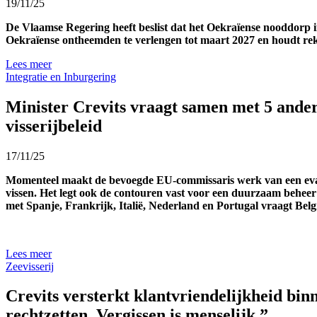
19/11/25
De Vlaamse Regering heeft beslist dat het Oekraïense nooddorp in 
Oekraïense ontheemden te verlengen tot maart 2027 en houdt re
Lees meer
Integratie en Inburgering
Minister Crevits vraagt samen met 5 ande
visserijbeleid
17/11/25
Momenteel maakt de bevoegde EU-commissaris werk van een evalu
vissen. Het legt ook de contouren vast voor een duurzaam beheer 
met Spanje, Frankrijk, Italië, Nederland en Portugal vraagt Bel
Lees meer
Zeevisserij
Crevits versterkt klantvriendelijkheid bi
rechtzetten. Vergissen is menselijk.”