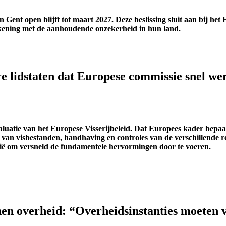
Gent open blijft tot maart 2027. Deze beslissing sluit aan bij het 
kening met de aanhoudende onzekerheid in hun land.
re lidstaten dat Europese commissie snel w
atie van het Europese Visserijbeleid. Dat Europees kader bepaal
van visbestanden, handhaving en controles van de verschillende re
gië om versneld de fundamentele hervormingen door te voeren.
nnen overheid: “Overheidsinstanties moeten