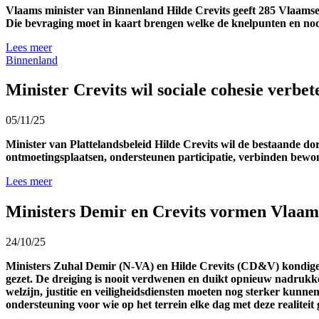
Vlaams m
inister
van Binnenland Hilde
Crevits
geeft 285 Vlaamse
Die
bevraging
moet in kaart brengen w
elke de
knelpunten
en no
Lees meer
Binnenland
Minister Crevits wil sociale cohesie verbe
05/11/25
Minister van Plattelandsbeleid Hilde Crevits wil de bestaande dor
ontmoetingsplaatsen, ondersteunen participatie, verbinden bewon
Lees meer
Ministers Demir en Crevits vormen Vlaams
24/10/25
Ministers Zuhal Demir (N-VA) en Hilde Crevits (CD&V) kondigen
gezet. De dreiging is nooit verdwenen en duikt opnieuw nadrukkeli
welzijn, justitie en veiligheidsdiensten moeten nog sterker kun
ondersteuning voor wie op het terrein elke dag met deze realitei