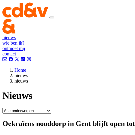
nieuws
wie ben ik?
ontmoet mij
contact
Home
nieuws
nieuws
Nieuws
Oekraïens nooddorp in Gent blijft open to