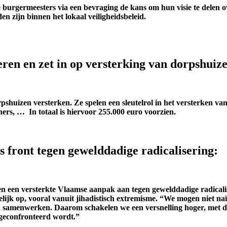
 burgermeesters
via een bevraging
de kans om hun visie te delen o
den
zij
n
binnen het lokaal veiligheidsbelei
d
.
teren en zet in op versterking van dorpshuiz
pshuizen versterken. Ze spelen een sleutelrol in het versterken van
ers, … In totaal is hiervoor 255.000 euro voorzien.
 front tegen gewelddadige radicalisering:
 een versterkte Vlaamse aanpak aan tegen gewelddadige radicalis
jk op, vooral vanuit jihadistisch extremisme. “We mogen niet naïef
nen samenwerken. Daarom schakelen we een versnelling hoger, met d
t geconfronteerd wordt.”