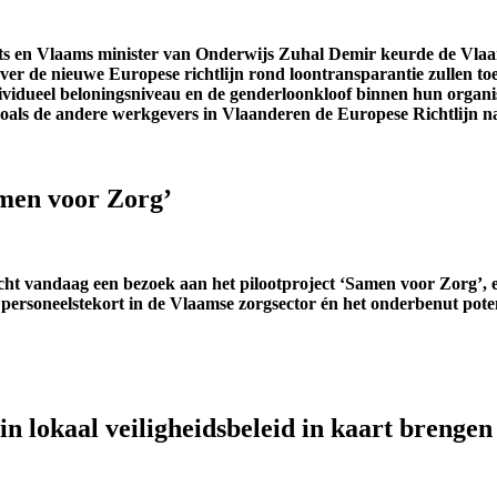
vits en Vlaams minister van Onderwijs Zuhal Demir keurde de Vlaa
er de nieuwe Europese richtlijn rond loontransparantie zullen toep
vidueel beloningsniveau en de genderloonkloof binnen hun organis
 zoals de andere werkgevers in Vlaanderen de Europese Richtlijn na
amen voor Zorg’
cht vandaag een bezoek aan het pilootproject ‘Samen voor Zorg’, e
ersoneelstekort in de Vlaamse zorgsector én het onderbenut potent
 lokaal veiligheidsbeleid in kaart brengen