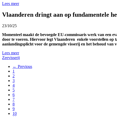
Lees meer
Vlaanderen dringt aan op fundamentele he
23/10/25
Momenteel maakt de bevoegde EU-commissaris werk van een evalu
door te voeren. Hiervoor legt Vlaanderen enkele voorstellen op 
aanlandingsplicht voor de gemengde visserij en het behoud van 
Lees meer
Zeevisserij
← Previous
1
2
3
4
5
6
7
8
9
10