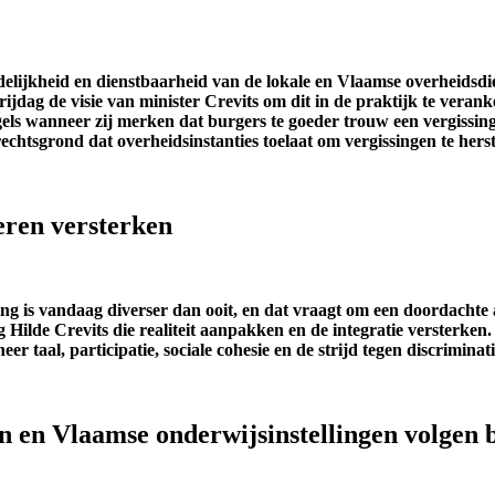
elijkheid en dienstbaarheid van de
lokale en Vlaamse overheidsdi
jdag de visie van minister Crevits om dit in de praktijk te verank
ls wanneer zij merken dat burgers te goeder trouw een vergissing
chtsgrond dat overheidsinstanties toelaat om vergissingen te herst
eren versterken
ing is vandaag diverser dan ooit, en dat vraagt om een doordacht
g Hilde Crevits die realiteit aanpakken en de integratie versterk
er taal, participatie, sociale cohesie en de strijd tegen discrimina
 en Vlaamse onderwijsinstellingen volgen 