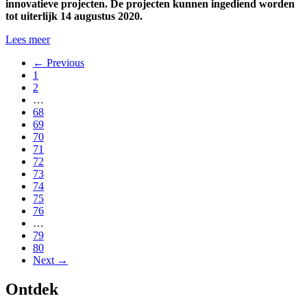
innovatieve projecten. De projecten kunnen ingediend worden
tot uiterlijk 14 augustus 2020.
Lees meer
← Previous
1
2
…
68
69
70
71
72
73
74
75
76
…
79
80
Next →
Ontdek