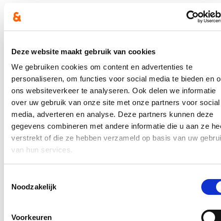
Lees meer
richtlijnen voor een veilige heropening
van de markten op 18 mei
Deze website maakt gebruik van cookies
13/05/20
We gebruiken cookies om content en advertenties te
personaliseren, om functies voor social media te bieden en 
Vanaf maandag 18 mei mogen openbare markten zich opnieuw
opstellen. De Nationale Veiligheidsraad heeft wel een aantal
ons websiteverkeer te analyseren. Ook delen we informatie
beperkingen opgelegd, zo worden maximum 50 kramen
over uw gebruik van onze site met onze partners voor social
toegelaten. De eindbeslissing om te openen ligt wel bij de lokale
media, adverteren en analyse. Deze partners kunnen deze
besturen. Om de opening veilig te laten verlopen, heeft Vlaams
minister van Economie Hilde Crevits in overleg met de lokale
gegevens combineren met andere informatie die u aan ze he
besturen en VLAIO nog een aantal richtlijnen opgesteld zodat
verstrekt of die ze hebben verzameld op basis van uw gebru
de lokale besturen en marktkramers de nodige maatregelen
van hun services.
kunnen nemen. Deze zijn vanaf vandaag terug te vinden via de
website van VLAIO. Wie nog niet kan opstarten, kan nog
steeds een beroep doen op de hinderpremie.
Toestemmingsselectie
Lees meer
Noodzakelijk
Inspectiedienst VLAIO uitgebreid:
Voorkeuren
subsidiebedrog zal worden vervolgd