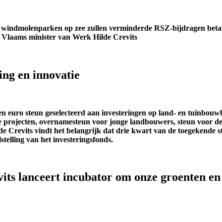
n windmolenparken op zee zullen verminderde RSZ-bijdragen betal
an Vlaams minister van Werk Hilde Crevits
ing en innovatie
n euro steun geselecteerd aan investeringen op land- en tuinbou
e projecten, overnamesteun voor jonge landbouwers, steun voor de
Crevits vindt het belangrijk dat drie kwart van de toegekende st
telling van het investeringsfonds.
s lanceert incubator om onze groenten en f