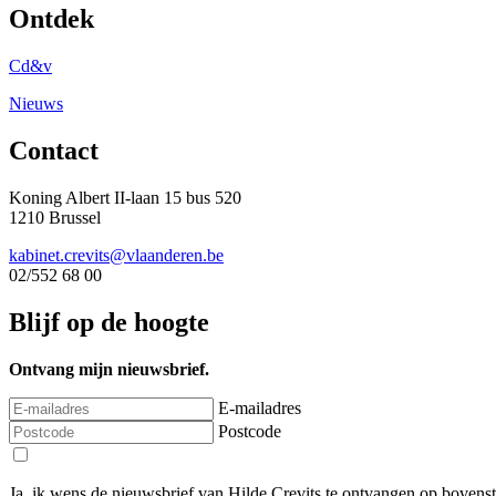
Ontdek
Cd&v
Nieuws
Contact
Koning Albert II-laan 15 bus 520
1210 Brussel
kabinet.crevits@vlaanderen.be
02/552 68 00
Blijf op de hoogte
Ontvang mijn nieuwsbrief.
E-mailadres
Postcode
Ja, ik wens de nieuwsbrief van Hilde Crevits te ontvangen op bovens