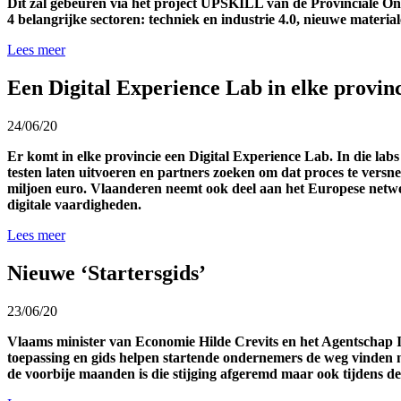
Dit zal gebeuren via het project UPSKILL van de Provinciale On
4 belangrijke sectoren: techniek en industrie 4.0, nieuwe material
Lees meer
Een Digital Experience Lab in elke provinc
24/06/20
Er komt in elke provincie een Digital Experience Lab. In die lab
testen laten uitvoeren en partners zoeken om dat proces te versne
miljoen euro. Vlaanderen neemt ook deel aan het Europese netwe
digitale vaardigheden.
Lees meer
Nieuwe ‘Startersgids’
23/06/20
Vlaams minister van Economie Hilde Crevits en het Agentschap I
toepassing en gids helpen startende ondernemers de weg vinden naar
de voorbije maanden is die stijging afgeremd maar ook tijdens de