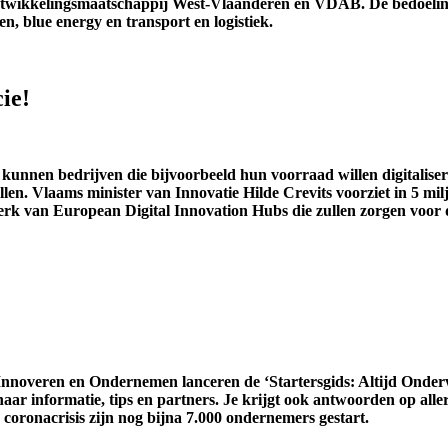
twikkelingsmaatschappij West-Vlaanderen en VDAB. De bedoeling is
en, blue energy en transport en logistiek.
ie!
s kunnen bedrijven die bijvoorbeeld hun voorraad willen digitalise
llen. Vlaams minister van Innovatie Hilde Crevits voorziet in 5 milj
rk van European Digital Innovation Hubs die zullen zorgen voor d
nnoveren en Ondernemen lanceren de ‘Startersgids: Altijd Onderw
 informatie, tips en partners. Je krijgt ook antwoorden op allerlei 
 coronacrisis zijn nog bijna 7.000 ondernemers gestart.