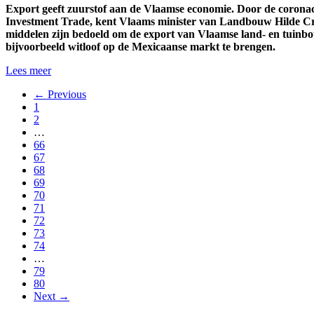
Export geeft zuurstof aan de Vlaamse economie. Door de coronacr
Investment Trade, kent Vlaams minister van Landbouw Hilde Cre
middelen zijn bedoeld om de export van Vlaamse land- en tuinb
bijvoorbeeld witloof op de Mexicaanse markt te brengen.
Lees meer
← Previous
1
2
…
66
67
68
69
70
71
72
73
74
…
79
80
Next →