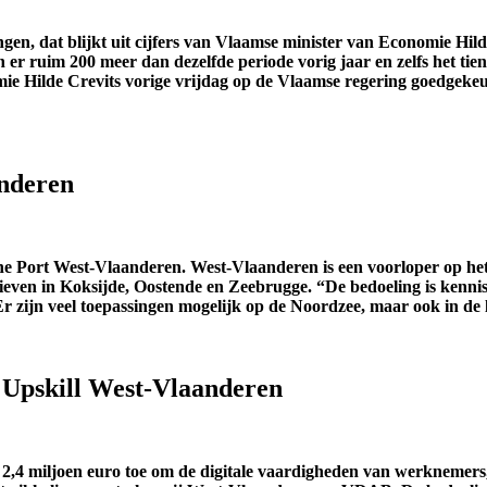
n, dat blijkt uit cijfers van Vlaamse minister van Economie Hild
n er ruim 200 meer dan dezelfde periode vorig jaar en zelfs het ti
ie Hilde Crevits vorige vrijdag op de Vlaamse regering goedgekeu
anderen
one Port West-Vlaanderen. West-Vlaanderen is een voorloper op he
atieven in Koksijde, Oostende en Zeebrugge. “De bedoeling is kenni
Er zijn veel toepassingen mogelijk op de Noordzee, maar ook in de 
r Upskill West-Vlaanderen
2,4 miljoen euro toe om de digitale vaardigheden van werknemers