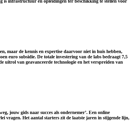
 infrastructuur en opleidingen ter beschikking te stellen voor
ren, maar de kennis en expertise daarvoor niet in huis hebben,
oen euro subsidie. De totale investering van de labs bedraagt 7,5
e uitrol van geavanceerde technologie en het verspreiden van
eg, jouw gids naar succes als ondernemer’. Een online
vragen. Het aantal starters zit de laatste jaren in stijgende lijn,