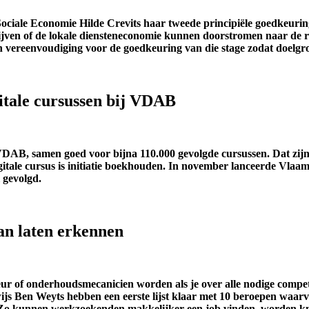
Sociale Economie Hilde Crevits haar tweede principiële goedkeuri
ven of de lokale diensteneconomie kunnen doorstromen naar de reg
n vereenvoudiging voor de goedkeuring van die stage zodat doel
itale cursussen bij VDAB
j VDAB, samen goed voor bijna 110.000 gevolgde cursussen. Dat zijn
digitale cursus is initiatie boekhouden. In november lanceerde Vlaa
l gevolgd.
an laten erkennen
ur of onderhoudsmecanicien worden als je over alle nodige compete
js Ben Weyts hebben een eerste lijst klaar met 10 beroepen waarv
ie. Zo kunnen werkzoekenden makkelijker een job vinden, worden k