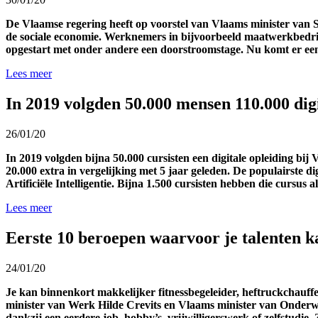
De Vlaamse regering heeft op voorstel van Vlaams minister van 
de sociale economie. Werknemers in bijvoorbeeld maatwerkbedrij
opgestart met onder andere een doorstroomstage. Nu komt er ee
Lees meer
In 2019 volgden 50.000 mensen 110.000 dig
26/01/20
In 2019 volgden bijna 50.000 cursisten een digitale opleiding bi
20.000 extra in vergelijking met 5 jaar geleden. De populairste 
Artificiële Intelligentie. Bijna 1.500 cursisten hebben die cursus a
Lees meer
Eerste 10 beroepen waarvoor je talenten k
24/01/20
Je kan binnenkort makkelijker fitnessbegeleider, heftruckchauffe
minister van Werk Hilde Crevits en Vlaams minister van Onderwi
dankzij een eerdere job, hobby’s, vrijwilligerswerk of zelfstud