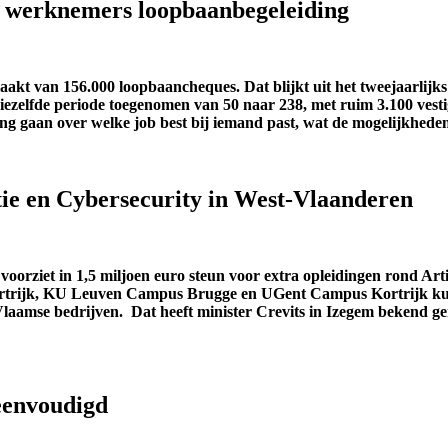
00 werknemers loopbaanbegeleiding
aakt van 156.000 loopbaancheques. Dat blijkt uit het tweejaarli
diezelfde periode toegenomen van 50 naar 238, met ruim 3.100 vest
ng gaan over welke job best bij iemand past, wat de mogelijkhede
entie en Cybersecurity in West-Vlaanderen
rziet in 1,5 miljoen euro steun voor extra opleidingen rond Artifi
rijk, KU Leuven Campus Brugge en UGent Campus Kortrijk kunne
Vlaamse bedrijven. Dat heeft minister Crevits in Izegem bekend g
eenvoudigd