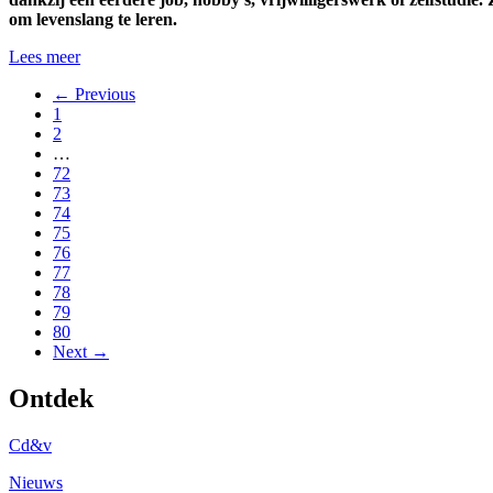
om levenslang te leren.
Lees meer
← Previous
1
2
…
72
73
74
75
76
77
78
79
80
Next →
Ontdek
Cd&v
Nieuws