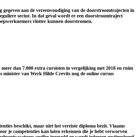
ng gegeven aan de vereenvoudiging van de doorstroomtrajecten in
uliere sector. In dat geval wordt er een doorstroomtraject
groepwerknemers vlotter kunnen doorstromen.
 meer dan 7.000 extra cursisten in vergelijking met 2018 en ruim
ms minister van Werk Hilde Crevits nog de online cursus
nties beschikt, maar niet het vereiste diploma bezit. Vlaams
oor je competenties kan laten erkennen die je hebt verworven
nelpuntvacatures sneller ingevuld en wordt iedereen gestimuleerd