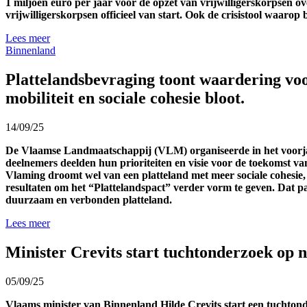
1 miljoen euro per jaar
voor de
opzet
van vrijwilligerskorpsen o
vrijwilligerskorpsen officieel van start. Ook de crisistool
waarop b
Lees meer
Binnenland
Plattelandsbevraging toont waardering voo
mobiliteit en sociale cohesie bloot.
14/09/25
De Vlaamse Landmaatschappij (VLM) organiseerde in het voorjaar
deelnemers deelden hun prioriteiten en visie voor de toekomst va
Vlaming droomt wel van een platteland met meer sociale cohesie,
resultaten om het “Plattelandspact” verder vorm te geven. Dat pac
duurzaam en verbonden platteland.
Lees meer
Minister Crevits start tuchtonderzoek op 
05/09/25
Vlaams minister van Binnenland Hilde Crevits start een tuchton