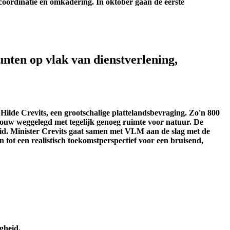
coördinatie en
omkadering.
In
oktober
gaan
de eerste
nten op vlak van dienstverlening,
lde Crevits, een grootschalige plattelandsbevraging. Zo'n 800
ndbouw weggelegd met tegelijk genoeg ruimte voor natuur. De
eid. Minister Crevits gaat samen met VLM aan de slag met de
 tot een realistisch toekomstperspectief voor een bruisend,
gheid.