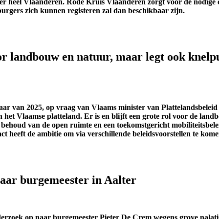
ver heel Vlaanderen.
Rode Kruis Vlaanderen
zorgt voor de nodige 
urgers zich kunnen registeren
zal dan beschikbaar zijn.
r landbouw en natuur, maar legt ook knelpu
 van 2025, op vraag van Vlaams minister van Plattelandsbeleid Hi
n het Vlaamse platteland. Er is en blijft een grote rol voor de la
 behoud van de open ruimte en een toekomstgericht mobiliteitsbel
t heeft de ambitie om via verschillende beleidsvoorstellen te komen
naar burgemeester in Aalter
derzoek op naar burgemeester Pieter De Crem wegens grove nalati