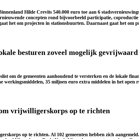
 Binnenland Hilde Crevits
540.000 euro toe
aan
6 stadsvernieuwing
ernieuwende
concepten
rond
bijvoorbeeld
participatie
,
coproductie
gaat het om
projecten in stationsbuurten
.
Daarnaast gaat het
om
p
okale besturen zoveel mogelijk gevrijwaard
slist om de gemeenten
aanhoudend
te versterken
en de lokale fina
ne werkingsmiddelen
,
35
mi
ljoen
euro
extra
middelen
in het open r
 vrijwilligerskorps op te richten
igerskorps op te richten.
Al 10
2
gemeenten hebben zich aangemeld