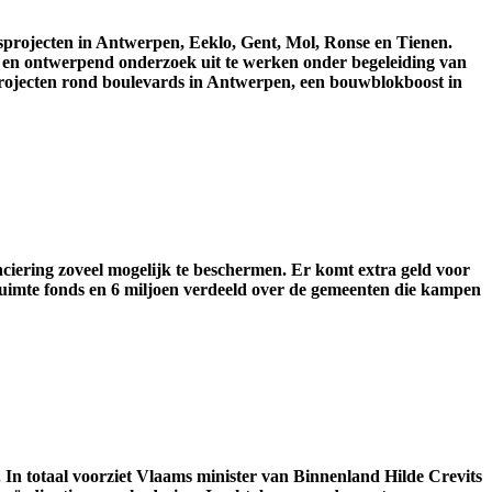
sprojecten in Antwerpen, Eeklo, Gent, Mol, Ronse en Tienen.
en
ontwerpend
onderzoek
uit
te
werken
onder begeleiding van
roject
en
rond
boulevard
s
in Antwerpen, een
bouwblokboost
in
nciering zoveel mogelijk te beschermen
.
E
r komt extra geld voor
uimte fonds
en 6 miljoen
v
erdeeld over de
gemeenten die kampen
.
In totaal voorziet
Vlaams minister van Binnenland Hilde Crevits