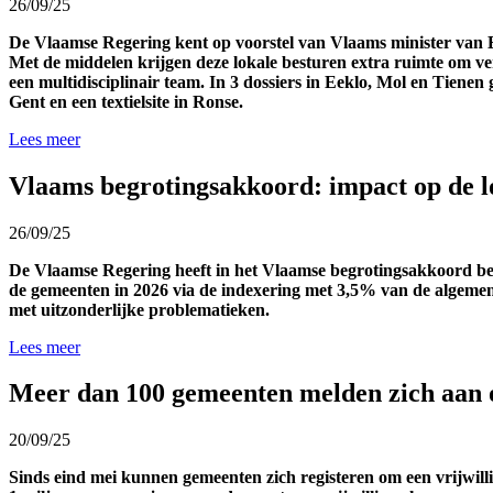
26/09/25
De Vlaamse Regering
kent
op voorstel van Vlaams minister van
Met de middelen
krijgen deze
lokale besturen
extra
ruimte
om
v
een
multidisciplinair
team.
In 3 dossiers
in Eeklo, Mol en Tienen
Gent en een textielsite in Ronse.
Lees meer
Vlaams begrotingsakkoord: impact op de l
26/09/25
De Vlaamse Regering heeft
in het Vlaamse begrotingsakkoord
be
de gemeenten in 2026
via de
indexering met 3,5%
van de algeme
met uitzonderlijke problematieken
.
Lees meer
Meer dan 100 gemeenten melden zich aan om
20/09/25
Sinds eind mei kunnen gemeenten zich
registeren
om een vrijwill