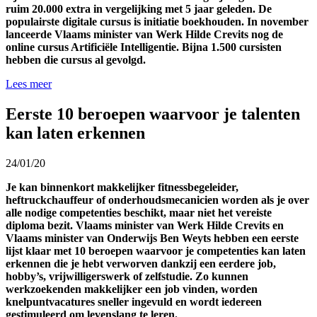
ruim 20.000 extra in vergelijking met 5 jaar geleden. De
populairste digitale cursus is initiatie boekhouden. In november
lanceerde Vlaams minister van Werk Hilde Crevits nog de
online cursus Artificiële Intelligentie. Bijna 1.500 cursisten
hebben die cursus al gevolgd.
Lees meer
Eerste 10 beroepen waarvoor je talenten
kan laten erkennen
24/01/20
Je kan binnenkort makkelijker fitnessbegeleider,
heftruckchauffeur of onderhoudsmecanicien worden als je over
alle nodige competenties beschikt, maar niet het vereiste
diploma bezit. Vlaams minister van Werk Hilde Crevits en
Vlaams minister van Onderwijs Ben Weyts hebben een eerste
lijst klaar met 10 beroepen waarvoor je competenties kan laten
erkennen die je hebt verworven dankzij een eerdere job,
hobby’s, vrijwilligerswerk of zelfstudie. Zo kunnen
werkzoekenden makkelijker een job vinden, worden
knelpuntvacatures sneller ingevuld en wordt iedereen
gestimuleerd om levenslang te leren.