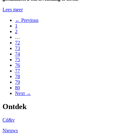
Lees meer
← Previous
1
2
…
72
73
74
75
76
77
78
79
80
Next →
Ontdek
Cd&v
Nieuws