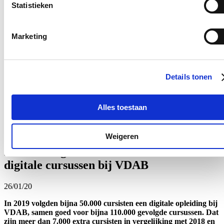
Statistieken
30/01/20
De Vlaamse regering heeft op voorstel van Vlaams minister van
Marketing
Sociale Economie Hilde Crevits haar tweede principiële
goedkeuring gegeven aan de vereenvoudiging van de
doorstroomtrajecten in de sociale economie. Werknemers in
bijvoorbeeld maatwerkbedrijven of de lokale diensteneconomie
Details tonen
kunnen doorstromen naar de reguliere sector. In dat geval
wordt er een doorstroomtraject opgestart met onder andere een
doorstroomstage. Nu komt er een vereenvoudiging voor de
goedkeuring van die stage zodat doelgroepwerknemers vlotter
Alles toestaan
kunnen doorstromen.
Lees meer
Weigeren
In 2019 volgden 50.000 mensen 110.000
digitale cursussen bij VDAB
26/01/20
In 2019 volgden bijna 50.000 cursisten een digitale opleiding bij
VDAB, samen goed voor bijna 110.000 gevolgde cursussen. Dat
zijn meer dan 7.000 extra cursisten in vergelijking met 2018 en