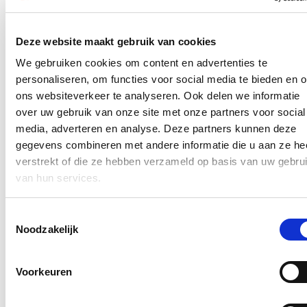
1,5 miljoen euro voor Artificiële
Intelligentie en Cybersecurity in West-
Deze website maakt gebruik van cookies
Vlaanderen
We gebruiken cookies om content en advertenties te
personaliseren, om functies voor social media te bieden en 
30/01/20
ons websiteverkeer te analyseren. Ook delen we informatie
Vlaams minister van Economie, Innovatie en Werk Hilde
over uw gebruik van onze site met onze partners voor social
Crevits voorziet in 1,5 miljoen euro steun voor extra
media, adverteren en analyse. Deze partners kunnen deze
opleidingen rond Artificiële Intelligentie en Cybersecurity in het
hoger onderwijs in West-Vlaanderen. Howest, Vives, KU
gegevens combineren met andere informatie die u aan ze he
Leuven Campus Kulak Kortrijk, KU Leuven Campus Brugge
verstrekt of die ze hebben verzameld op basis van uw gebru
en UGent Campus Kortrijk kunnen met die middelen extra
van hun services.
opleidingen uitbouwen. Dat is belangrijk voor de bijscholing
van personeelsleden van de West-Vlaamse bedrijven. Dat heeft
minister Crevits in Izegem bekend gemaakt op het
Toestemmingsselectie
Nieuwjaarstrefpunt van de Provinciale
Ontwikkelingsmaatschappij West-Vlaanderen.
Noodzakelijk
Lees meer
Voorkeuren
doorstroomtrajecten sociale economie
vereenvoudigd