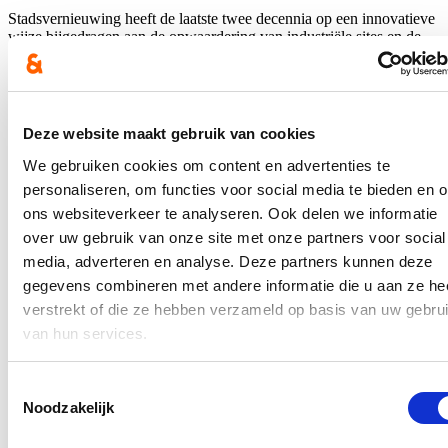
Stadsvernieuwing heeft de laatste twee decennia op een innovatieve
wijze bijgedragen aan de opwaardering van industriële sites en de
verhoogde leefbaarheid van steden. Vanaf vandaag kunnen steden
opnieuw projecten indienen die de aantrekkelijkheid en de
leefbaarheid van hun stad verhogen. Eerdere voorbeelden zijn onder
andere het Winter Circus in Gent en de Stadsrepubliek in Brugge.
Deze website maakt gebruik van cookies
Lees meer
We gebruiken cookies om content en advertenties te
Vlaams minister Hilde Crevits versoepelt
personaliseren, om functies voor social media te bieden en 
aanwervingsvoorwaarden voor
ons websiteverkeer te analyseren. Ook delen we informatie
personeelsleden Vlaamse overheid
over uw gebruik van onze site met onze partners voor social
media, adverteren en analyse. Deze partners kunnen deze
28/03/25
gegevens combineren met andere informatie die u aan ze he
verstrekt of die ze hebben verzameld op basis van uw gebru
Het diploma is momenteel nog een belangrijke voorwaarde om
van hun services.
te solliciteren voor een vacature bij de Vlaamse overheid. Maar
soms hebben mensen ook door ervaring de nodige competenties
voor een functie. Er bestaat momenteel een procedure om
competenties die elders verworven zijn te erkennen, maar die is
Toestemmingsselectie
te omslachtig en te lang. Daarom past minister Crevits de
Noodzakelijk
procedure aan om meer kansen te bieden aan iedereen die wel
over de juiste competenties beschikt, maar niet het juiste