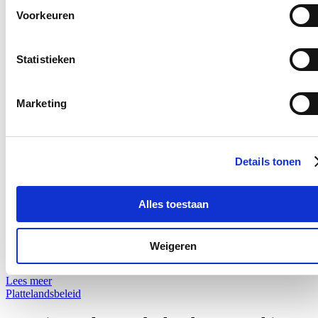
diploma.
Voorkeuren
Lees meer
Bestuurszaken
Statistieken
Vlaams minister Hilde Crevits pleit voor
meer aandacht voor het platteland in het
Marketing
beleid
27/03/25
Details tonen
Vlaams minister voor Plattelandsbeleid Hilde Crevits gaf
vandaag het startschot voor de opmaak van een
plattelandspact: een ambitieus en breed gedragen initiatief om
Alles toestaan
het Vlaamse platteland veerkrachtiger, duurzamer en meer
verbonden te maken. Het traject leidt in het voorjaar van 2026
tot een concreet actieplan, waarna de uitvoering kan starten.
Tijdens het startmoment pleitte minister Hilde Crevits voor de
Weigeren
invoering van een plattelandstoets.
Lees meer
Plattelandsbeleid