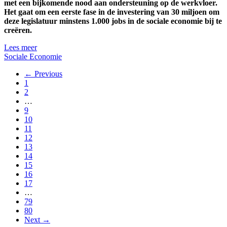
met een bijkomende nood aan ondersteuning op de werkvloer.
Het gaat om een eerste fase in de investering van 30 miljoen om
deze legislatuur minstens 1.000 jobs in de sociale economie bij te
creëren.
Lees meer
Sociale Economie
← Previous
1
2
…
9
10
11
12
13
14
15
16
17
…
79
80
Next →