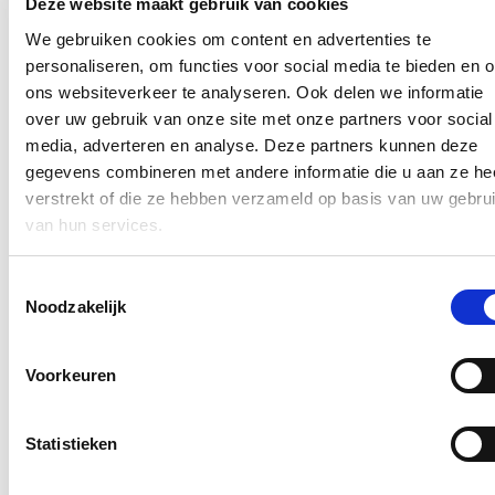
Deze website maakt gebruik van cookies
over heel Vlaanderen. Rode Kruis Vlaanderen zorgt daarbij
voor de nodige coördinatie en omkadering. Sinds eind mei
We gebruiken cookies om content en advertenties te
kunnen gemeenten zich registreren. In totaal deden 34
personaliseren, om functies voor social media te bieden en 
gemeenten dat al. In september gaan vrijwilligerskorpsen
officieel van start. Ook de crisistool zal dan beschikbaar zijn.
ons websiteverkeer te analyseren. Ook delen we informatie
over uw gebruik van onze site met onze partners voor social
Lees meer
media, adverteren en analyse. Deze partners kunnen deze
Vernietiging beslissing Oost-Vlaamse
gegevens combineren met andere informatie die u aan ze he
verstrekt of die ze hebben verzameld op basis van uw gebru
provincieraad rond hoofddoekenverbod
van hun services.
in provinciale scholen
24/07/25
Toestemmingsselectie
Lees meer
Noodzakelijk
Mensen met een arbeidsbeperking sneller
aan de slag in maatwerksector
Voorkeuren
23/07/25
Statistieken
De Vlaamse ministers van Sociale Economie, Hilde Crevits, en
van Werk, Zuhal Demir versnellen de procedure om in