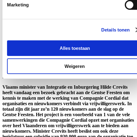
aanmerking te komen voor een aangepaste job in de
Marketing
maatwerksector. De goedkeurings- of beoordelingsprocedure
via de VDAB wordt vereenvoudigd. Elke gemeente krijgt de
kans om een consulent op te leiden die OCMW’s helpt om meer
mensen toe te leiden naar de maatwerkbedrijven.
Details tonen
Lees meer
120 nieuwkomers helpen op Gentse
Alles toestaan
feesten: “Geen betere onderdompeling in
de Gentse cultuur”
Weigeren
23/07/25
Vlaams minister van Integratie en Inburgering Hilde Crevits
heeft vandaag een bezoek gebracht aan de Gentse Feesten om
kennis te maken met de werking van Compagnie Cordial dat
organisaties en nieuwkomers verbindt via vrijwilligerswerk. In
totaal zijn dit jaar zo’n 120 nieuwkomers aan de slag op de
Gentse Feesten. Het project is een voorbeeld van 1 van de vele
samenwerkingen die Compagnie Cordial opzet met organisaties
over heel Vlaanderen om vrijwilligerswerk aan te bieden aan
nieuwkomers. Minister Crevits heeft beslist om ook deze
legislatuur een subsidie van 930.000 euro aan de organisatie toe