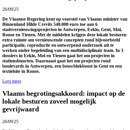
26/09/25
De Vlaamse Regering
kent
op voorstel van Vlaams minister van
Binnenland Hilde Crevits
540.000 euro toe
aan
6
stadsvernieuwingsprojecten in Antwerpen, Eeklo, Gent, Mol,
Ronse en Tienen.
Met de middelen
krijgen deze
lokale besturen
extra
ruimte
om
vernieuwende
concepten
rond
bijvoorbeeld
participatie
,
coproductie
en
ontwerpend
onderzoek
uit
te
werken
onder begeleiding van
een
multidisciplinair
team.
In 3
dossiers
in Eeklo, Mol en Tienen
gaat het om
projecten in
stationsbuurten
.
Daarnaast gaat het
om
project
en
rond
boulevard
s
in Antwerpen, een
bouwblokboost
in Gent en een
textielsite in Ronse.
Lees meer
Vlaams begrotingsakkoord: impact op de
lokale besturen zoveel mogelijk
gevrijwaard
26/09/25