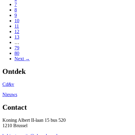
7
8
9
10
11
12
13
…
79
80
Next →
Ontdek
Cd&v
Nieuws
Contact
Koning Albert II-laan 15 bus 520
1210 Brussel