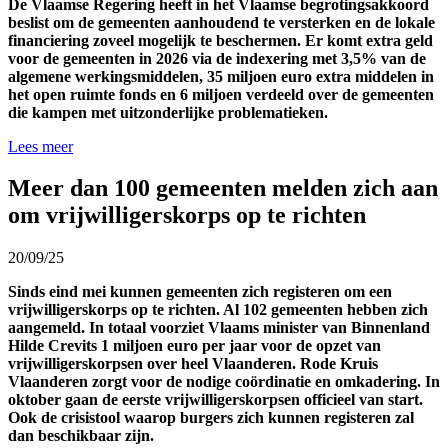
De Vlaamse Regering heeft
in het Vlaamse begrotingsakkoord
beslist om de gemeenten
aanhoudend
te versterken
en de lokale
financiering zoveel mogelijk te beschermen
.
E
r komt extra geld
voor de gemeenten in 2026
via de
indexering met 3,5%
van de
algemene werkingsmiddelen
,
35
mi
ljoen
euro
extra
middelen
in
het open ruimte fonds
en 6 miljoen
v
erdeeld over de
gemeenten
die kampen met uitzonderlijke problematieken
.
Lees meer
Meer dan 100 gemeenten melden zich aan
om vrijwilligerskorps op te richten
20/09/25
Sinds eind mei kunnen gemeenten zich
registeren
om een
vrijwilligerskorps op te richten.
Al 10
2
gemeenten hebben zich
aangemeld.
In totaal voorziet
Vlaams minister van Binnenland
Hilde Crevits
1 miljoen euro per jaar
voor de
opzet
van
vrijwilligerskorpsen over heel Vlaanderen.
Rode Kruis
Vlaanderen
zorgt voor de nodige coördinatie en
omkadering.
In
oktober
gaan
de eerste
vrijwilligerskorpsen officieel van start.
Ook de crisistool
waarop burgers zich kunnen registeren
zal
dan beschikbaar zijn.